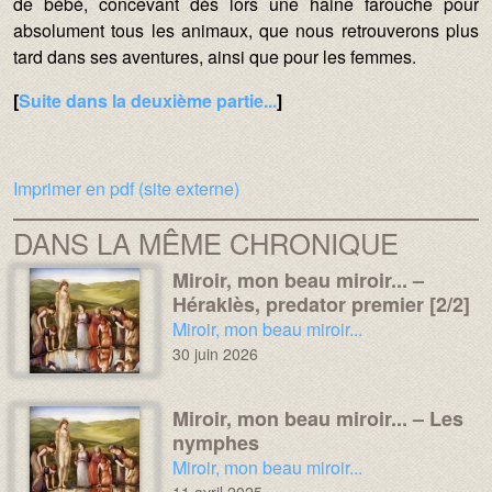
de bébé, concevant dès lors une haine farouche pour
absolument tous les animaux, que nous retrouverons plus
tard dans ses aventures, ainsi que pour les femmes.
[
Suite dans la deuxième partie...
]
Imprimer en pdf (site externe)
DANS LA MÊME CHRONIQUE
Miroir, mon beau miroir... –
Média :
Image :
Héraklès, predator premier [2/2]
Chronique :
Miroir, mon beau miroir...
30 juin 2026
Miroir, mon beau miroir... – Les
Média :
Image :
nymphes
Chronique :
Miroir, mon beau miroir...