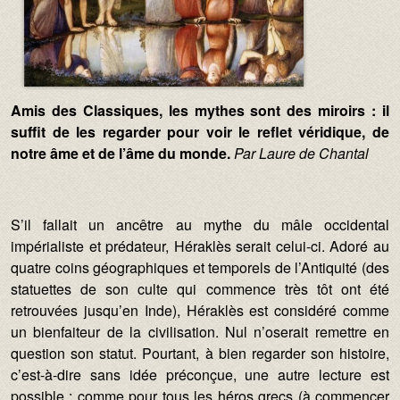
Texte :
Amis des Classiques, les mythes sont des miroirs : il
suffit de les regarder pour voir le reflet véridique, de
notre âme et de l’âme du monde.
Par Laure de Chantal
S’il fallait un ancêtre au mythe du mâle occidental
impérialiste et prédateur, Héraklès serait celui-ci. Adoré au
quatre coins géographiques et temporels de l’Antiquité (des
statuettes de son culte qui commence très tôt ont été
retrouvées jusqu’en Inde), Héraklès est considéré comme
un bienfaiteur de la civilisation. Nul n’oserait remettre en
question son statut. Pourtant, à bien regarder son histoire,
c’est-à-dire sans idée préconçue, une autre lecture est
possible : comme pour tous les héros grecs (à commencer