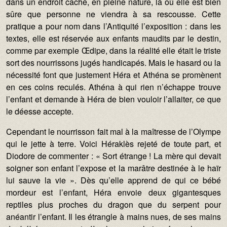
dans un endroit caché, en pleine nature, là où elle est bien
sûre que personne ne viendra à sa rescousse. Cette
pratique a pour nom dans l’Antiquité l’exposition : dans les
textes, elle est réservée aux enfants maudits par le destin,
comme par exemple Œdipe, dans la réalité elle était le triste
sort des nourrissons jugés handicapés. Mais le hasard ou la
nécessité font que justement Héra et Athéna se promènent
en ces coins reculés. Athéna à qui rien n’échappe trouve
l’enfant et demande à Héra de bien vouloir l’allaiter, ce que
le déesse accepte.
Cependant le nourrisson fait mal à la maîtresse de l’Olympe
qui le jette à terre. Voici Héraklès rejeté de toute part, et
Diodore de commenter : « Sort étrange ! La mère qui devait
soigner son enfant l’expose et la marâtre destinée à le haïr
lui sauve la vie ». Dès qu’elle apprend de qui ce bébé
mordeur est l’enfant, Héra envoie deux gigantesques
reptiles plus proches du dragon que du serpent pour
anéantir l’enfant. Il les étrangle à mains nues, de ses mains