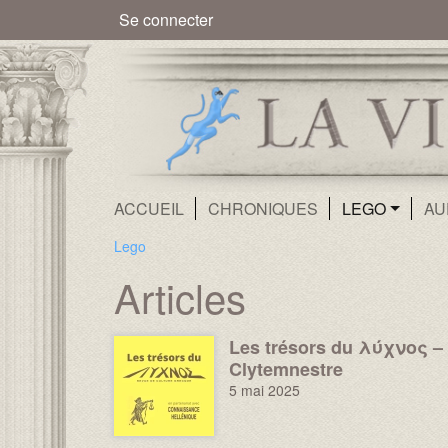
Menu du compte de l'utilisate
Se connecter
Navigation principale
ACCUEIL
CHRONIQUES
LEGO
AU
Lego
Articles
Name :
Les trésors du λύχνος –
Image :
Clytemnestre
5 mai 2025