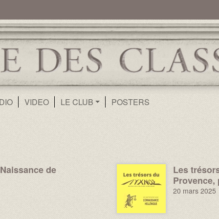
ur
Aller au contenu principal
DIO
VIDEO
LE CLUB
POSTERS
 Naissance de
Les trésor
Image :
Provence, 
20 mars 2025