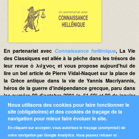
En partenariat avec
Connaissance hellénique
, La Vie
des Classiques est allée à la pêche dans les trésors de
leur revue ὁ λύχνος et vous propose aujourd'hui de
lire un bel article de Pierre Vidal-Naquet sur la place de
la Grèce antique dans la vie de Yannis Macriyannis,
héros de la guerre d'indépendance grecque, paru dans
les numéro 89 d'octobre 2001 (p. 61-69) et 90 de janvier
2002 (p. 14-21).
Nous utilisons des cookies pour faire fonctionner le
site (obligatoires) et des cookies de traçage de la
L'intégralité de l'article est disponible au format
PDF
.
navigation pour mieux faire évoluer le site.
Imprimer en pdf (site externe)
En cliquant sur accepter, vous autorisez le traçage (anonymisé) de
Se connecter
ou
s'inscrire
pour publier un commentaire
votre navigation par Google Analytics. Vous pouvez refuser et