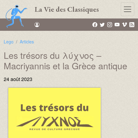
Aller au contenu principal
La Vie des Classiques
Lego
Articles
Les trésors du λύχνος –
Macriyannis et la Grèce antique
24 août 2023
Image :
Image :