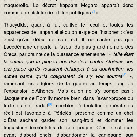
maquerelle. Le décret frappant Mégare apparaît donc
[7]
comme une histoire de « filles publiques
»…
Thucydide, quant à lui, cultive le recul et toutes les
apparences de l’impartialité qu’on exige de l’historien : c’est
ainsi qu’au début de son récit il ne cache pas que
Lacédémone emporte la faveur du plus grand nombre des
Grecs, par crainte de la puissance athénienne : «
telle était
la colère que la plupart nourrissaient contre Athènes, les
uns parce qu’ils voulaient échapper à sa domination, les
[8]
autres parce qu’ils craignaient de s’y voir soumis
»,
ramenant les origines de la guerre au temps long de
l’expansion d’Athènes. Mais qu’on ne s’y trompe pas :
Jacqueline de Romilly montre bien, dans l’avant-propos du
[9]
texte qu’elle traduit
, combien l’orientation générale du
récit est favorable à Périclès, présenté comme un chef
d’État sachant garder son sang-froid et dominer les
impulsions immédiates de son peuple. C’est ainsi que,
ayant d’abord choisi d’abandonner la campagne aux