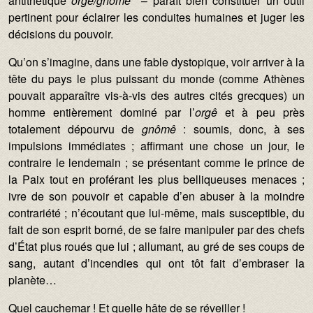
antithétique
orgê/gnômê
– paraît bien constituer un outil
pertinent pour éclairer les conduites humaines et juger les
décisions du pouvoir.
Qu’on s’imagine, dans une fable dystopique, voir arriver à la
tête du pays le plus puissant du monde (comme Athènes
pouvait apparaître vis-à-vis des autres cités grecques) un
homme entièrement dominé par l’
orgê
et à peu près
totalement dépourvu de
gnômê
:
soumis, donc, à ses
impulsions immédiates ; affirmant une chose un jour, le
contraire le lendemain ; se présentant comme le prince de
la Paix tout en proférant les plus belliqueuses menaces ;
ivre de son pouvoir et capable d’en abuser à la moindre
contrariété ; n’écoutant que lui-même, mais susceptible, du
fait de son esprit borné, de se faire manipuler par des chefs
d’État plus roués que lui ; allumant, au gré de ses coups de
sang, autant d’incendies qui ont tôt fait d’embraser la
planète…
Quel cauchemar ! Et quelle hâte de se réveiller !