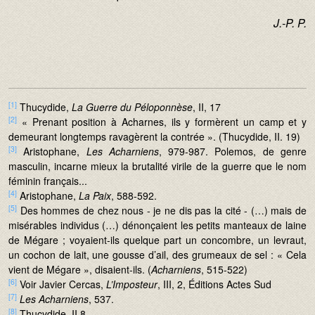
J.-P. P.
[1]
Thucydide,
La Guerre du Péloponnèse
, II, 17
[2]
« Prenant position à Acharnes, ils y formèrent un camp et y
demeurant longtemps ravagèrent la contrée ». (Thucydide, II. 19)
[3]
Aristophane,
Les Acharniens
, 979-987. Polemos, de genre
masculin, incarne mieux la brutalité virile de la guerre que le nom
féminin français...
[4]
Aristophane,
La Paix
, 588-592.
[5]
Des hommes de chez nous - je ne dis pas la cité - (…) mais de
misérables individus (…) dénonçaient les petits manteaux de laine
de Mégare ; voyaient-ils quelque part un concombre, un levraut,
un cochon de lait, une gousse d’ail, des grumeaux de sel : « Cela
vient de Mégare », disaient-ils. (
Acharniens
, 515-522)
[6]
Voir Javier Cercas,
L’Imposteur
, III, 2, Éditions
Actes Sud
[7]
Les Acharniens
, 537.
[8]
Thucydide, II,8