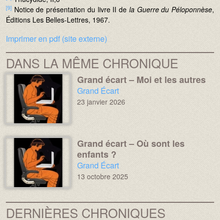
[9]
Notice de présentation du livre II de
la Guerre du Péloponnèse
,
Éditions Les Belles-Lettres, 1967.
Imprimer en pdf (site externe)
DANS LA MÊME CHRONIQUE
Grand écart – Moi et les autres
Média :
Image :
Chronique :
Grand Écart
23 janvier 2026
Grand écart – Où sont les
Média :
Image :
enfants ?
Chronique :
Grand Écart
13 octobre 2025
DERNIÈRES CHRONIQUES