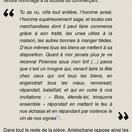
rendre hommage à la lucidité du commerçant :
Tu as vu, ville tout entière, l’homme avisé,
l’homme supérieurement sage, et toutes ces
marchandises dont il peut faire commerce
grâce à son traité, les unes utiles à la
maison, les autres bonnes à manger tièdes.
D’eux-mêmes tous les biens se mettent à sa
disposition. Quant à moi jamais plus je ne
recevrai Polemos sous mon toit (…) parce
que c’est un ivrogne qui, venant faire la fête
chez ceux qui ont tous les biens, en
engendrait tous les maux, renversait,
répandait, bataillait, et qui en outre à nos
invitations : « Bois, étends-toi, trinquons
ensemble » répondait en mettant le feu à
nos échalas et en répandant par violence le
[3]
vin de nos vignes
.
Dans tout le reste de la pièce, Aristophane oppose ainsi les