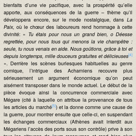
bienfaits d’une vie pacifique, avec la prospérité qu’elle
apporte, aux conséquences de la guerre – thème qu’il
développera encore, sur le mode nostalgique, dans
La
Paix,
où le chœur des laboureurs rend hommage à cette
divinité: «
Tu étais pour nous un grand bien, o Déesse
regrettée, pour nous tous qui menons la vie champêtre :
seule, tu nous venais en aide. Nous goûtions, grâce à toi et
[4]
depuis longtemps, mille douceurs gratuites et délicieuses
».
Derrière les scènes burlesques habituelles au genre
comique, l’intrigue des Acharniens recouvre plus
sérieusement un argument économique qu’on peut
aisément transposer dans le monde actuel. Le début de la
pièce évoque ainsi la concurrence commerciale avec
Mégare (cité à laquelle on attribue la provenance de tous
[5]
les articles du marché
) et la donne comme une cause de
la guerre, pour montrer ensuite que celle-ci, en suspendant
les échanges commerciaux (Athènes avait interdit aux
Mégariens l’accès des ports sous son contrôle) prive à son