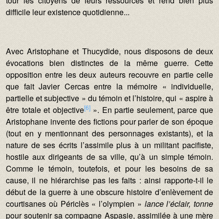
tour les citoyens de leurs ressources et rend bien plus
difficile leur existence quotidienne...
Avec Aristophane et Thucydide, nous disposons de deux
évocations bien distinctes de la même guerre. Cette
opposition entre les deux auteurs recouvre en partie celle
que fait Javier Cercas entre la mémoire « individuelle,
partielle et subjective » du témoin et l’histoire, qui « aspire à
[6]
être totale et objective
». En partie seulement, parce que
Aristophane invente des fictions pour parler de son époque
(tout en y mentionnant des personnages existants), et la
nature de ses écrits l’assimile plus à un militant pacifiste,
hostile aux dirigeants de sa ville, qu’à un simple témoin.
Comme le témoin, toutefois, et pour les besoins de sa
cause, il ne hiérarchise pas les faits : ainsi rapporte-t-il le
début de la guerre à une obscure histoire d’enlèvement de
courtisanes où Périclès « l’olympien »
lance l’éclair, tonne
pour soutenir sa compagne Aspasie, assimilée à une mère