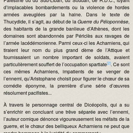
Palestine ou du Sud-Liban, du Soudan, de R.D.C., fuyant
d’implacables bombardements ou la violence de hordes
armées aveuglées par la haine. Dans le texte de
Thucydide, il s’agit, au début de la
Guerre du Péloponnèse
,
des habitants de la grande banlieue d’Athènes, dont les
domaines sont abandonnés par Périclès aux ravages de
l’armée lacédémonienne. Parmi ceux-ci les Acharniens, qui
tiraient leur nom du plus grand dème de l’Attique et
fournissaient un nombre important de soldats, avaient
[2]
particulièrement souffert de l’occupation spartiate
. Ce sont
ces mêmes Acharniens, impatients de se venger de
l’ennemi, qu’Aristophane choisit pour figurer le chœur de sa
comédie éponyme, la première d’une série d’œuvres
résolument pacifistes...
À travers le personnage central de Dicéopolis, qui a su
s’enrichir en concluant une trêve séparée avec l’ennemi,
l’auteur comique dénonce vigoureusement les méfaits de la
guerre, et le chœur des belliqueux Acharniens ne peut que