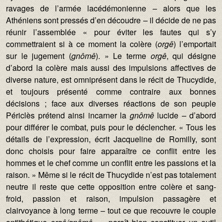
ravages de l’armée lacédémonienne – alors que les
Athéniens sont pressés d’en découdre – il décide de ne pas
réunir l’assemblée « pour éviter les fautes qui s’y
commettraient si à ce moment la colère (
orgê
) l’emportait
sur le jugement (
gnômê
). » Le terme
orgê
, qui désigne
d’abord la colère mais aussi des impulsions affectives de
diverse nature, est omniprésent dans le récit de Thucydide,
et toujours présenté comme contraire aux bonnes
décisions ; face aux diverses réactions de son peuple
Périclès prétend ainsi incarner la
gnômê
lucide – d’abord
pour différer le combat, puis pour le déclencher. « Tous les
détails de l’expression, écrit Jacqueline de Romilly, sont
donc choisis pour faire apparaître ce conflit entre les
hommes et le chef comme un conflit entre les passions et la
raison. » Même si le récit de Thucydide n’est pas totalement
neutre il reste que cette opposition entre colère et sang-
froid, passion et raison, impulsion passagère et
clairvoyance à long terme – tout ce que recouvre le couple