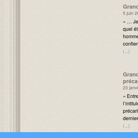
Grand
5 juin 
Texte :
« … Je
quel é
homme 
confier
(...)
Grand
préca
23 janv
Texte :
« Entre
l’inti
précar
dernie
(...)