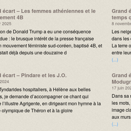
 écart – Les femmes athéniennes et le
Grand éc
ement 4B
temps q
er 2025
8 novemb
Texte :
tion de Donald Trump a eu une conséquence
Les neige
due : le brusque intérêt de la presse française
dans les 
n mouvement féministe sud-coréen, baptisé 4B, et
La terre 
istait déjà depuis une douzaine d
entre leu
(...)
 écart – Pindare et les J.O.
Grand é
Modug
t 2024
17 juin 20
Tyndarides hospitaliers, à Hélène aux belles
Texte :
Dans sa r
s, je demande d’accompagner ce chant qui
les mots,
 l’illustre Agrigente, en dirigeant mon hymne à la
image cla
e olympique de Théron et à la gloire
aux murs
(...)