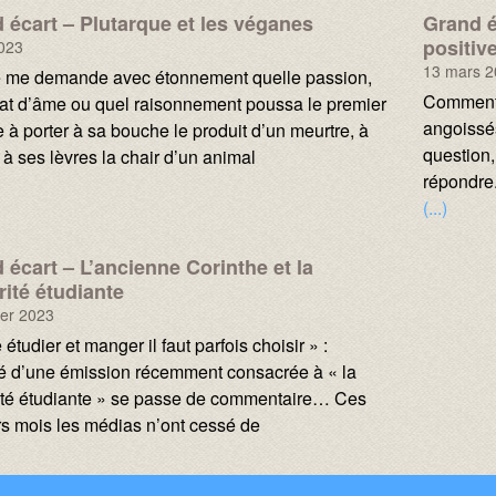
 écart – Plutarque et les véganes
Grand é
positiv
2023
13 mars 2
 me demande avec étonnement quelle passion,
Texte :
Comment 
tat d’âme ou quel raisonnement poussa le premier
angoissés
à porter à sa bouche le produit d’un meurtre, à
question,
 à ses lèvres la chair d’un animal
répondre.
(...)
 écart – L’ancienne Corinthe et la
rité étudiante
ier 2023
 étudier et manger il faut parfois choisir » :
tulé d’une émission récemment consacrée à « la
ité étudiante » se passe de commentaire… Ces
rs mois les médias n’ont cessé de