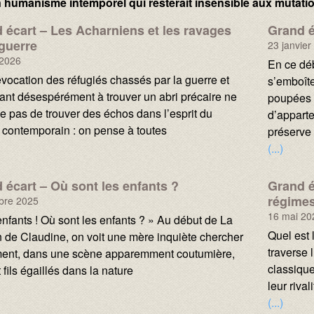
n humanisme intemporel qui resterait insensible aux mutati
 écart – Les Acharniens et les ravages
Grand é
 guerre
23 janvier
 2026
Texte :
En ce dé
évocation des réfugiés chassés par la guerre et
s’emboît
ant désespérément à trouver un abri précaire ne
poupées 
 pas de trouver des échos dans l’esprit du
d’appart
r contemporain : on pense à toutes
préserve
(...)
 écart – Où sont les enfants ?
Grand é
régime
bre 2025
16 mai 20
enfants ! Où sont les enfants ? » Au début de La
Texte :
Quel est 
 de Claudine, on voit une mère inquiète chercher
traverse 
ent, dans une scène apparemment coutumière,
classique
et fils égaillés dans la nature
leur rival
(...)