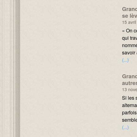
Grand
se lèv
15 avri
Texte :
« On c
qui tra
nommé,
savoir 
(...)
Grand
autre
13 nov
Texte :
Si les 
alterna
parfois
semble
(...)