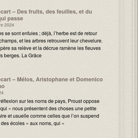
art – Des fruits, des feuilles, et du
ui passe
re 2024
s se sont enfuies ; déjà, l’herbe est de retour
champs, et les arbres retrouvent leur chevelure.
opère sa relève et la décrue ramène les fleuves
rs berges. La Grâce
cart – Mélos, Aristophane et Domenico
no
24
éflexion sur les noms de pays, Proust oppose
 qui « nous présentent des choses une petite
ire et usuelle comme celles que l’on suspend
 des écoles » aux noms, qui «