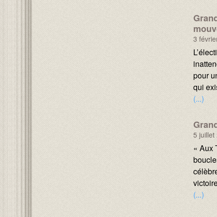
Grand
mouv
3 févri
Texte :
L’élec
inatten
pour u
qui ex
(...)
Grand
5 juille
Texte :
« Aux 
boucle
célèbre
victoir
(...)