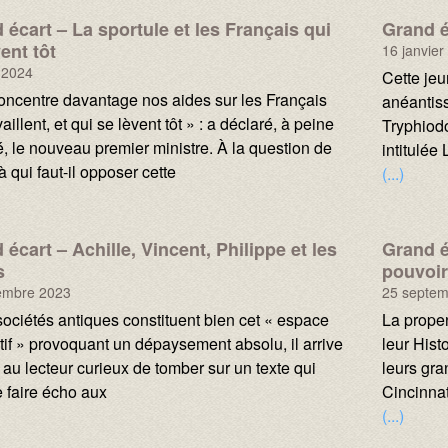
 écart – La sportule et les Français qui
Grand é
ent tôt
16 janvier
l 2024
Texte :
Cette jeu
oncentre davantage nos aides sur les Français
anéantiss
vaillent, et qui se lèvent tôt » : a déclaré, à peine
Tryphiodo
 le nouveau premier ministre. À la question de
intitulée 
à qui faut-il opposer cette
(...)
 écart – Achille, Vincent, Philippe et les
Grand é
s
pouvoir
embre 2023
25 septem
Texte :
sociétés antiques constituent bien cet « espace
La prope
tif » provoquant un dépaysement absolu, il arrive
leur Hist
 au lecteur curieux de tomber sur un texte qui
leurs gr
 faire écho aux
Cincinna
(...)