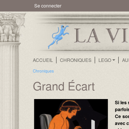
Menu du compte de l'utilisate
Se connecter
Navigation principale
ACCUEIL
CHRONIQUES
LEGO
AU
Chroniques
Grand Écart
Name :
Image :
Image :
Si les
parfoi
Ce son
avec c