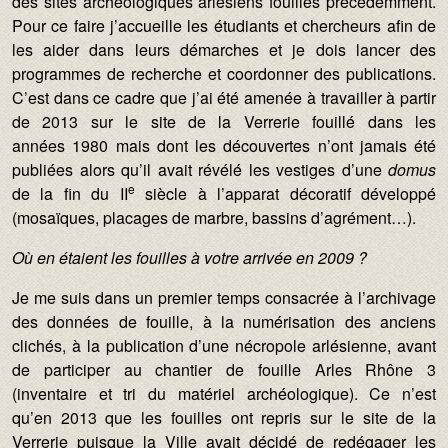
des sites archéologiques arlésiens fouillés précédemment.
Pour ce faire j’accueille les étudiants et chercheurs afin de
les aider dans leurs démarches et je dois lancer des
programmes de recherche et coordonner des publications.
C’est dans ce cadre que j’ai été amenée à travailler à partir
de 2013 sur le site de la Verrerie fouillé dans les
années 1980 mais dont les découvertes n’ont jamais été
publiées alors qu’il avait révélé les vestiges d’une
domus
e
de la fin du II
siècle à l’apparat décoratif développé
(mosaïques, placages de marbre, bassins d’agrément…).
O
ù en étaient les fouilles à votre arrivée en 2009 ?
Je me suis dans un premier temps consacrée à l’archivage
des données de fouille, à la numérisation des anciens
clichés, à la publication d’une nécropole arlésienne, avant
de participer au chantier de fouille Arles Rhône 3
(inventaire et tri du matériel archéologique). Ce n’est
qu’en 2013 que les fouilles ont repris sur le site de la
Verrerie puisque la Ville avait décidé de redégager les