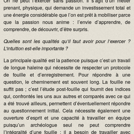
On ne peut l’exercer sans passion. Il s’agit d’un métier
prenant, physique, qui demande un investissement total et
une énergie considérable que l’on est prêt à mobiliser parce
que la passion nous anime : l’envie d’apprendre, de
comprendre, de découvrir, d’être surpris.
Quelles sont les qualités qu’il faut avoir pour l’exercer ?
L’intuition est-elle importante ?
La principale qualité est la patience puisque c’est un travail
de longue haleine qui nécessite de respecter un protocole
de fouille et d’enregistrement. Pour répondre à une
question, le cheminement est souvent long. La fouille ne
suffit pas ; c’est l’étude post-fouille qui fournit des indices
qui, confrontés les uns aux autres et comparés avec ce qui
a été trouvé ailleurs, permettent d’éventuellement répondre
au questionnement initial. Cela nécessite également une
ouverture d’esprit et une capacité à travailler en équipe
puisqu’un archéologue seul ne peut comprendre
l’intégralité d’une fouille ; il a besoin de travailler avec