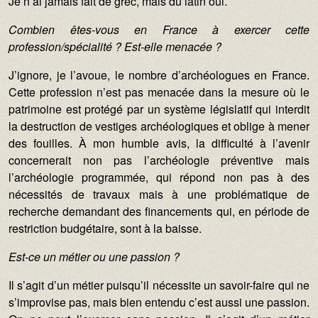
Je n’ai jamais fait de grec, mais du latin oui.
Combien êtes-vous en France à exercer cette
profession/spé
cialité ? Est-elle menacé
e ?
J’ignore, je l’avoue, le nombre d’archéologues en France.
Cette profession n’est pas menacée dans la mesure où le
patrimoine est protégé par un système législatif qui interdit
la destruction de vestiges archéologiques et oblige à mener
des fouilles. À mon humble avis, la difficulté à l’avenir
concernerait non pas l’archéologie préventive mais
l’archéologie programmée, qui répond non pas à des
nécessités de travaux mais à une problématique de
recherche demandant des financements qui, en période de
restriction budgétaire, sont à la baisse.
Est-ce un métier ou une passion ?
Il s’agit d’un métier puisqu’il nécessite un savoir-faire qui ne
s’improvise pas, mais bien entendu c’est aussi une passion.