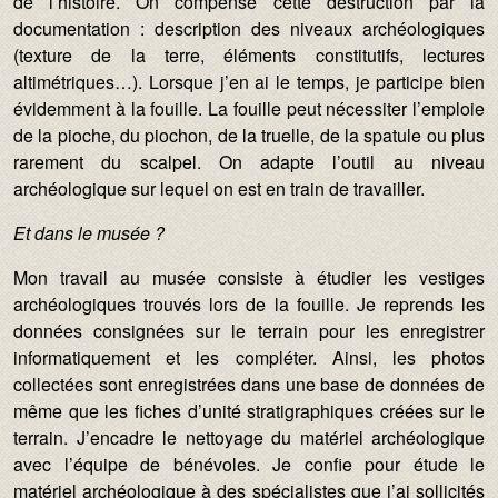
de l’histoire. On compense cette destruction par la
documentation : description des niveaux archéologiques
(texture de la terre, éléments constitutifs, lectures
altimétriques…). Lorsque j’en ai le temps, je participe bien
évidemment à la fouille. La fouille peut nécessiter l’emploie
de la pioche, du piochon, de la truelle, de la spatule ou plus
rarement du scalpel. On adapte l’outil au niveau
archéologique sur lequel on est en train de travailler.
Et dans le musé
e ?
Mon travail au musée consiste à étudier les vestiges
archéologiques trouvés lors de la fouille. Je reprends les
données consignées sur le terrain pour les enregistrer
informatiquement et les compléter. Ainsi, les photos
collectées sont enregistrées dans une base de données de
même que les fiches d’unité stratigraphiques créées sur le
terrain. J’encadre le nettoyage du matériel archéologique
avec l’équipe de bénévoles. Je confie pour étude le
matériel archéologique à des spécialistes que j’ai sollicités