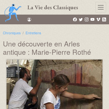
Aller au contenu principal
La Vie des Classiques
Chroniques
Entretiens
Une découverte en Arles
antique : Marie-Pierre Rothé
Média :
Image :