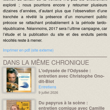
exploré ; nous pourrions encore y retourner plusieurs
dizaines d’années, d’autant plus que l’observation d’une
tranchée a révélé la présence d’un monument public
précoce se rattachant probablement à la période tardo-
républicaine. Néanmoins, 2017 sera l’ultime campagne, car
l’étude et la publication du site et des enduits peints
récoltés reste à mener.
Imprimer en pdf (site externe)
DANS LA MÊME CHRONIQUE
L'odyssée de l'Odyssée :
Média :
Image :
entretien avec Christophe Ono-
dit-Biot
Chronique :
Entretiens
9 juillet 2026
Du papyrus à la scène :
Média :
Image :
entretien comique avec Camille