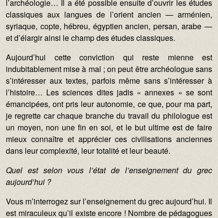
l’archéologie… Il a été possible ensuite d’ouvrir les études
classiques aux langues de l’orient ancien — arménien,
syriaque, copte, hébreu, égyptien ancien, persan, arabe —
et d’élargir ainsi le champ des études classiques.
Aujourd’hui cette conviction qui reste mienne est
indubitablement mise à mal ; on peut être archéologue sans
s’intéresser aux textes, parfois même sans s’intéresser à
l’histoire… Les sciences dites jadis « annexes » se sont
émancipées, ont pris leur autonomie, ce que, pour ma part,
je regrette car chaque branche du travail du philologue est
un moyen, non une fin en soi, et le but ultime est de faire
mieux connaître et apprécier ces civilisations anciennes
dans leur complexité, leur totalité et leur beauté.
Quel est selon vous l’état de l’enseignement du grec
aujourd’hui ?
Vous m’interrogez sur l’enseignement du grec aujourd’hui. Il
est miraculeux qu’il existe encore ! Nombre de pédagogues