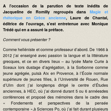
A l'occasion de la parution de texte inédits de
Jacqueline de Romilly regroupés dans
Magie et
rhétorique en Grèce ancienne
, Laure de Chantal,
éditrice de l'ouvrage, s'est entretenue avec Monique
Trédé qui en a assuré la préface.
Comment vous présenter ?
Comme helléniste et comme professeur d’abord. De 1966 à
2012 j’ai enseigné avec passion la langue et la littérature
grecques, et ce en divers lieux – au lycée Marie Curie à
Sceaux lors dustage d’agrégation, à la Sorbonne comme
jeune agrégée, puisà Aix en Provence, à l’École normale
supérieure de jeunes filles, à l’Université de Rouen, Rue
d’Ulm dont j’ai longtemps dirigé le centre d’Études
anciennes, à HEC, où j’ai donné durant 5 ou 6 annéesdes
conférences et proposé des mémoires dans le cadre des
« Fondements et perspectives de la pensée
contemporaine »,à Sciences Po, où j’ai fait durant plusieurs