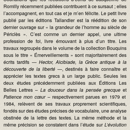
Romilly récemment publiées contribuent à ce sursaut ; elles
l’accompagnent, en tout cas et je m’en félicite. Le petit livre
publié par les éditions Tallandier est la réédition de son
dernier ouvrage sur « la grandeur de l’homme au siècle de
Périclès ». C’est comme un dernier appel, une ultime
profession de foi, livre émouvant à plus d’un titre. Les
travaux regroupés dans le volume de la collection Bouquins
sous le titre « Émerveillements » sont majoritairement des
écrits tardifs —
Hector, Alcibiade, la Grèce antique
à la
découverte de la liberté
—, destinés à faire connaître et
apprécier les textes grecs à un large public. Seules les
deux études précédemment publiées aux Éditions Les
Belles Lettres –
La douceur dans la pensée grecque
et
Patience mon cœur
– respectivement parues en 1979 et
1984, relèvent de ses travaux proprement scientifiques,
fondés sur des études précises de vocabulaire, une analyse
obstinée de la lettre des textes. La même méthode et la
même précision se constatent dans l’étude sur
L’évolution