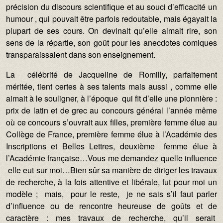
précision du discours scientifique et au souci d’efficacité un
humour , qui pouvait être parfois redoutable, mais égayait la
plupart de ses cours. On devinait qu’elle aimait rire, son
sens de la répartie, son goût pour les anecdotes comiques
transparaissaient dans son enseignement.
La célébrité de Jacqueline de Romilly, parfaitement
méritée, tient certes à ses talents mais aussi , comme elle
aimait à le souligner, à l’époque qui fit d’elle une pionnière :
prix de latin et de grec au concours général l’année même
où ce concours s’ouvrait aux filles, première femme élue au
Collège de France, première femme élue à l’Académie des
Inscriptions et Belles Lettres, deuxième femme élue à
l’Académie française…Vous me demandez quelle influence
elle eut sur moi…Bien sûr sa manière de diriger les travaux
de recherche, à la fois attentive et libérale, fut pour moi un
modèle ; mais, pour le reste, je ne sais s’il faut parler
d’influence ou de rencontre heureuse de goûts et de
caractère : mes travaux de recherche, qu’il serait