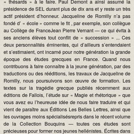
« thésards » à le faire. Paul Demont a ainsi assumé la
présidence de SEL durant plus de dix ans et y reste un très
actif président d’honneur. Jacqueline de Romilly n’a pas
fondé d’ « école » comme le fit , par exemple, son collègue
au Collège de FranceJean Pierre Vernant — ce qui évita à
ses anciens élèves tout conflit de « succession » ... Ces
deux personnalités éminentes, qui d’ailleurs s’entendaient
et s’estimaient, ont incarné pour notre génération la grande
époque des études grecques en France. Quand nous
contribuons à faire connaître à la jeune génération, par des
traductions ou des rééditions, les travaux de Jacqueline de
Romilly, nous poursuivons son œuvre de formation. Les
textes sur la tragédie grecque publiés récemment aux
éditions de Fallois, l’étude sur « Magie et rhétorique » que
vous avez eu l’heureuse idée de nous faire traduire et qui
vient de paraître aux Éditions Les Belles Lettres, ainsi que
les ouvrages moins spécialisésrepris dans le récent volume
de la Collection Bouquins — toutes ces études sont
précieuses pour former nos jeunes hellénistes. Écrites dans