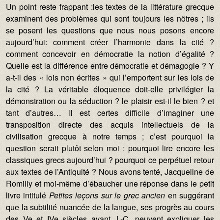
Un point reste frappant :les textes de la littérature grecque
examinent des problèmes qui sont toujours les nôtres ; ils
se posent les questions que nous nous posons encore
aujourd’hui: comment créer l’harmonie dans la cité ?
comment concevoir en démocratie la notion d’égalité ?
Quelle est la différence entre démocratie et démagogie ? Y
a-t-il des « lois non écrites » qui l’emportent sur les lois de
la cité ? La véritable éloquence doit-elle privilégier la
démonstration ou la séduction ? le plaisir est-il le bien ? et
tant d’autres… Il est certes difficile d’imaginer une
transposition directe des acquis intellectuels de la
civilisation grecque à notre temps ; c’est pourquoi la
question serait plutôt selon moi : pourquoi lire encore les
classiques grecs aujourd’hui ? pourquoi ce perpétuel retour
aux textes de l’Antiquité ? Nous avons tenté, Jacqueline de
Romilly et moi-même d’ébaucher une réponse dans le petit
livre intitulé
Petites leçons sur le grec ancien
en suggérant
que la subtilité nuancée de la langue, ses progrès au cours
des Ve et IVe siècles avant J.-C. peuvent expliquer les