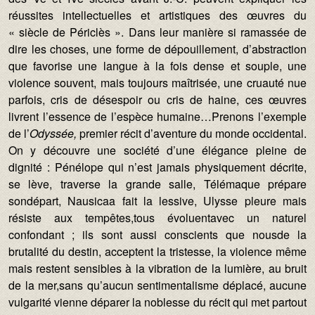
réussites intellectuelles et artistiques des œuvres du
« siècle de Périclès ». Dans leur manière si ramassée de
dire les choses, une forme de dépouillement, d’abstraction
que favorise une langue à la fois dense et souple, une
violence souvent, mais toujours maîtrisée, une cruauté nue
parfois, cris de désespoir ou cris de haine, ces œuvres
livrent l’essence de l’espèce humaine…Prenons l’exemple
de l’
Odyssée,
premier récit d’aventure du monde occidental.
On y découvre une société d’une élégance pleine de
dignité : Pénélope qui n’est jamais physiquement décrite,
se lève, traverse la grande salle, Télémaque prépare
sondépart, Nausicaa fait la lessive, Ulysse pleure mais
résiste aux tempêtes,tous évoluentavec un naturel
confondant ; ils sont aussi conscients que nousde la
brutalité du destin, acceptent la tristesse, la violence même
mais restent sensibles à la vibration de la lumière, au bruit
de la mer,sans qu’aucun sentimentalisme déplacé, aucune
vulgarité vienne déparer la noblesse du récit qui met partout