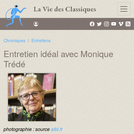
Aller au contenu principal
La Vie des Classiques
Chroniques
Entretiens
Entretien idéal avec Monique
Trédé
Média :
Image :
Texte :
photographie : source
aibl.fr