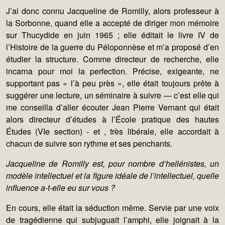
J’ai donc connu Jacqueline de Romilly, alors professeur à
la Sorbonne, quand elle a accepté de diriger mon mémoire
sur Thucydide en juin 1965 ; elle éditait le livre IV de
l’Histoire de la guerre du Péloponnèse et m’a proposé d’en
étudier la structure. Comme directeur de recherche, elle
incarna pour moi la perfection. Précise, exigeante, ne
supportant pas « l’à peu près », elle était toujours prête à
suggérer une lecture, un séminaire à suivre — c’est elle qui
me conseilla d’aller écouter Jean Pierre Vernant qui était
alors directeur d’études à l’École pratique des hautes
Études (VIe section) - et , très libérale, elle accordait à
chacun de suivre son rythme et ses penchants.
Jacqueline de Romilly est, pour nombre d’hellénistes, un
modèle intellectuel et la figure idéale de l’intellectuel, quelle
influence a-t-elle eu sur vous ?
En cours, elle était la séduction même. Servie par une voix
de tragédienne qui subjuguait l’amphi, elle joignait à la