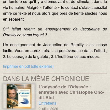
en lumière ce qu’il y a d’émouvant et de stimulant dans la
vie humaine. Malgré « l’altérité » le contact s’établit aussitôt
entre ce texte et nous alors que près de trente siècles nous
en séparent.
S’il fallait retenir un enseignement de Jacqueline de
Romilly ce serait lequel ?
Un enseignement de Jacqueline de Romilly, c’est chose
facile. Vous en aurez trois:1. la persévérance dans l’effort ;
2. Le courage de la gaieté ; 3. L’indifférence aux modes.
Imprimer en pdf (site externe)
DANS LA MÊME CHRONIQUE
L'odyssée de l'Odyssée :
Média :
Image :
entretien avec Christophe Ono-
dit-Biot
Chronique :
Entretiens
9 juillet 2026