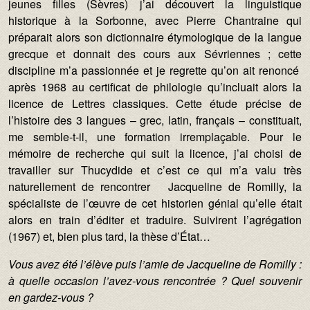
jeunes filles (Sèvres) j’ai découvert la linguistique
historique à la Sorbonne, avec Pierre Chantraine qui
préparait alors son dictionnaire étymologique de la langue
grecque et donnait des cours aux Sévriennes ; cette
discipline m’a passionnée et je regrette qu’on ait renoncé
après 1968 au certificat de philologie qu’incluait alors la
licence de Lettres classiques. Cette étude précise de
l’histoire des 3 langues – grec, latin, français – constituait,
me semble-t-il, une formation irremplaçable. Pour le
mémoire de recherche qui suit la licence, j’ai choisi de
travailler sur Thucydide et c’est ce qui m’a valu très
naturellement de rencontrer Jacqueline de Romilly, la
spécialiste de l’œuvre de cet historien génial qu’elle était
alors en train d’éditer et traduire. Suivirent l’agrégation
(1967) et, bien plus tard, la thèse d’État…
Vous avez été l’élève puis l’amie de Jacqueline de Romilly :
à quelle occasion l’avez-vous rencontrée ? Quel souvenir
en gardez-vous ?