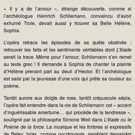
« Il y a de l’amour », étrange découverte, comme si
l’archéologue Heinrich Schliemann, convaincu d’avoir
exhumé Troie, devait aussi y trouver sa Belle Hélène,
Sophia.
L’opéra retrace les épisodes de sa quête obstinée :
retrouver les faits et les sentiments véritables dont
L’Iliade
serait la trace. Même pour l’amour, Schliemann s’en remet
au texte grec ! Il demande à Sophia de chanter la plainte
d’Hélène prenant part au deuil d’Hector. Et l’archéologue
est saisi par la jeunesse d’une voix qui prête sa couleur au
poème.
Tantôt aurore aux doigts de rose, tantôt crépuscule sépia,
l’opéra fait entendre dans la vie de Schliemann cet « accent
d’inguérissable amertume… qui procède de la tendresse »,
souligné par la philosophe Simone Weil dans
L’Iliade ou le
Poème de la force
. La musique et les timbres si expressifs
de Betsy Jolas, comme poudroyants, semblent demander