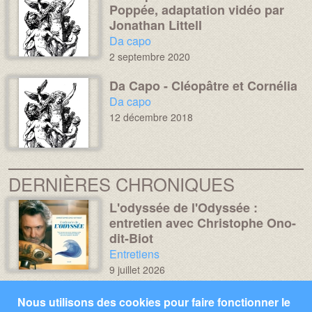
Poppée, adaptation vidéo par
Jonathan Littell
Chronique :
Da capo
2 septembre 2020
Da Capo - Cléopâtre et Cornélia
Image :
Image :
Chronique :
Da capo
12 décembre 2018
DERNIÈRES CHRONIQUES
L'odyssée de l'Odyssée :
Média :
Image :
entretien avec Christophe Ono-
dit-Biot
Chronique :
Entretiens
9 juillet 2026
Miroir, mon beau miroir... –
Média :
Image :
Nous utilisons des cookies pour faire fonctionner le