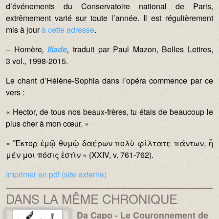
d’événements du Conservatoire national de Paris,
extrêmement varié sur toute l’année. Il est régulièrement
mis à jour
à cette adresse
.
‒ Homère
,
Iliade
,
traduit par Paul Mazon, Belles Lettres,
3 vol., 1998-2015.
Le chant d’Hélène-Sophia dans l’opéra commence par ce
vers :
« Hector, de tous nos beaux-frères, tu étais de beaucoup le
plus cher à mon cœur. »
« Ἕκτορ ἐμῷ θυμῷ δαέρων πολὺ φίλτατε πάντων, ἦ
μέν μοι πόσις ἐστὶν » (XXIV, v. 761-762).
Imprimer en pdf (site externe)
DANS LA MÊME CHRONIQUE
Da Capo - Le Couronnement de
Image :
Image :