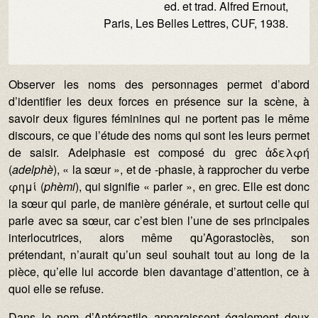
ed. et trad. Alfred Ernout,
Paris, Les Belles Lettres, CUF, 1938.
Observer les noms des personnages permet d’abord
d’identifier les deux forces en présence sur la scène, à
savoir deux figures féminines qui ne portent pas le même
discours, ce que l’étude des noms qui sont les leurs permet
de saisir. Adelphasie est composé du grec ἀδελφή
(
adelphè
), « la sœur », et de -phasie, à rapprocher du verbe
φημί (
phèmi
), qui signifie « parler », en grec. Elle est donc
la sœur qui parle, de manière générale, et surtout celle qui
parle avec sa sœur, car c’est bien l’une de ses principales
interlocutrices, alors même qu’Agorastoclès, son
prétendant, n’aurait qu’un seul souhait tout au long de la
pièce, qu’elle lui accorde bien davantage d’attention, ce à
quoi elle se refuse.
Dans le nom d’Antérastile apparaissent également deux