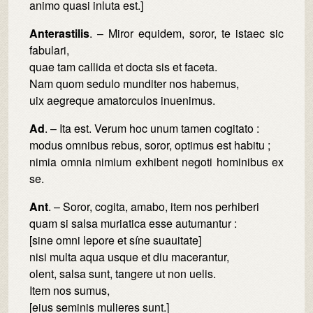
animo quasi inluta est.]
Anterastilis
. – Miror equidem, soror, te istaec sic
fabulari,
quae tam callida et docta sis et faceta.
Nam quom sedulo munditer nos habemus,
uix aegreque amatorculos inuenimus.
Ad
. – Ita est. Verum hoc unum tamen cogitato :
modus omnibus rebus, soror, optimus est habitu ;
nimia omnia nimium exhibent negoti hominibus ex
se.
Ant
. – Soror, cogita, amabo, item nos perhiberi
quam si salsa muriatica esse autumantur :
[sine omni lepore et síne suauitate]
nisi multa aqua usque et diu macerantur,
olent, salsa sunt, tangere ut non uelis.
Item nos sumus,
[eius seminis mulieres sunt.]