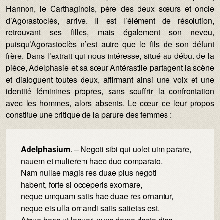
Hannon, le Carthaginois, père des deux sœurs et oncle
d’Agorastoclès, arrive. Il est l’élément de résolution,
retrouvant ses filles, mais également son neveu,
puisqu’Agorastoclès n’est autre que le fils de son défunt
frère. Dans l’extrait qui nous intéresse, situé au début de la
pièce, Adelphasie et sa sœur Antérastile partagent la scène
et dialoguent toutes deux, affirmant ainsi une voix et une
identité féminines propres, sans souffrir la confrontation
avec les hommes, alors absents. Le cœur de leur propos
constitue une critique de la parure des femmes :
Adelphasium
. – Negoti sibi qui uolet uim parare,
nauem et mulierem haec duo comparato.
Nam nullae magis res duae plus negoti
habent, forte si occeperis exornare,
neque umquam satis hae duae res ornantur,
neque eis ulla ornandi satis satietas est.
Atque haec ut loquor, nunc domo docta dico.