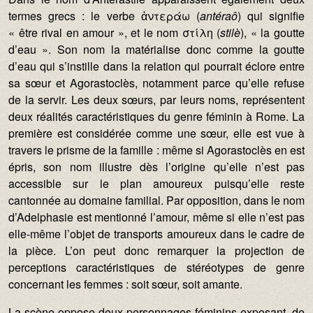
termes grecs : le verbe ἀντεράω (
antéraô
) qui signifie
« être rival en amour », et le nom στίλη (
stilè
), « la goutte
d’eau ». Son nom la matérialise donc comme la goutte
d’eau qui s’instille dans la relation qui pourrait éclore entre
sa sœur et Agorastoclès, notamment parce qu’elle refuse
de la servir. Les deux sœurs, par leurs noms, représentent
deux réalités caractéristiques du genre féminin à Rome. La
première est considérée comme une sœur, elle est vue à
travers le prisme de la famille : même si Agorastoclès en est
épris, son nom illustre dès l’origine qu’elle n’est pas
accessible sur le plan amoureux puisqu’elle reste
cantonnée au domaine familial. Par opposition, dans le nom
d’Adelphasie est mentionné l’amour, même si elle n’est pas
elle-même l’objet de transports amoureux dans le cadre de
la pièce. L’on peut donc remarquer la projection de
perceptions caractéristiques de stéréotypes de genre
concernant les femmes : soit sœur, soit amante.
La scène oppose deux personnages féminins exposant, de