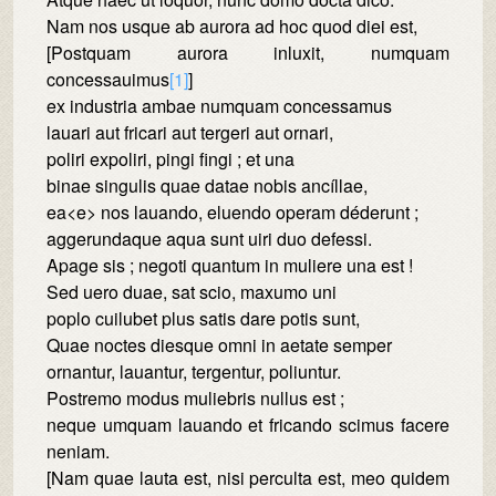
Nam nos usque ab aurora ad hoc quod diei est,
[Postquam aurora inluxit, numquam
concessauimus
[1]
]
ex industria ambae numquam concessamus
lauari aut fricari aut tergeri aut ornari,
poliri expoliri, pingi fingi ; et una
binae singulis quae datae nobis ancíllae,
ea<e> nos lauando, eluendo operam déderunt ;
aggerundaque aqua sunt uiri duo defessi.
Apage sis ; negoti quantum in muliere una est !
Sed uero duae, sat scio, maxumo uni
poplo cuilubet plus satis dare potis sunt,
Quae noctes diesque omni in aetate semper
ornantur, lauantur, tergentur, poliuntur.
Postremo modus muliebris nullus est ;
neque umquam lauando et fricando scimus facere
neniam.
[Nam quae lauta est, nisi perculta est, meo quidem