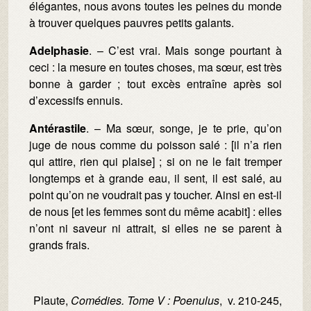
élégantes, nous avons toutes les peines du monde
à trouver quelques pauvres petits galants.
Adelphasie
. – C’est vrai. Mais songe pourtant à
ceci : la mesure en toutes choses, ma sœur, est très
bonne à garder ; tout excès entraîne après soi
d’excessifs ennuis.
Antérastile
. – Ma sœur, songe, je te prie, qu’on
juge de nous comme du poisson salé : [il n’a rien
qui attire, rien qui plaise] ; si on ne le fait tremper
longtemps et à grande eau, il sent, il est salé, au
point qu’on ne voudrait pas y toucher. Ainsi en est-il
de nous [et les femmes sont du même acabit] : elles
n’ont ni saveur ni attrait, si elles ne se parent à
grands frais.
Plaute,
Comédies. Tome V : Poenulus
, v. 210-245,