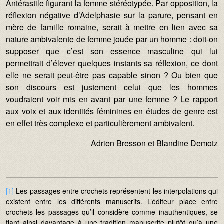
Antérastile figurant la femme stéréotypée. Par opposition, la
réflexion négative d’Adelphasie sur la parure, pensant en
mère de famille romaine, serait à mettre en lien avec sa
nature ambivalente de femme jouée par un homme : doit-on
supposer que c’est son essence masculine qui lui
permettrait d’élever quelques instants sa réflexion, ce dont
elle ne serait peut-être pas capable sinon ? Ou bien que
son discours est justement celui que les hommes
voudraient voir mis en avant par une femme ? Le rapport
aux voix et aux identités féminines en études de genre est
en effet très complexe et particulièrement ambivalent.
Adrien Bresson et Blandine Demotz
[1]
Les passages entre crochets représentent les interpolations qui
existent entre les différents manuscrits. L’éditeur place entre
crochets les passages qu’il considère comme inauthentiques, se
fiant ainsi davantage à une tradition manuscrite plutôt qu’à une