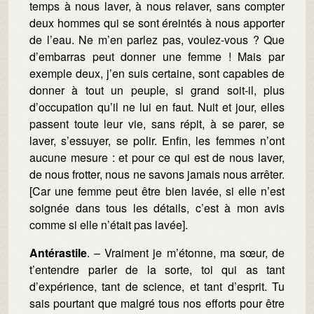
temps à nous laver, à nous relaver, sans compter
deux hommes qui se sont éreintés à nous apporter
de l’eau. Ne m’en parlez pas, voulez-vous ? Que
d’embarras peut donner une femme ! Mais par
exemple deux, j’en suis certaine, sont capables de
donner à tout un peuple, si grand soit-il, plus
d’occupation qu’il ne lui en faut. Nuit et jour, elles
passent toute leur vie, sans répit, à se parer, se
laver, s’essuyer, se polir. Enfin, les femmes n’ont
aucune mesure : et pour ce qui est de nous laver,
de nous frotter, nous ne savons jamais nous arrêter.
[Car une femme peut être bien lavée, si elle n’est
soignée dans tous les détails, c’est à mon avis
comme si elle n’était pas lavée].
Antérastile
. – Vraiment je m’étonne, ma sœur, de
t’entendre parler de la sorte, toi qui as tant
d’expérience, tant de science, et tant d’esprit. Tu
sais pourtant que malgré tous nos efforts pour être