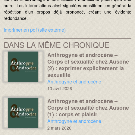
autre. Les interpolations ainsi signalées constituent en général la
répétition d’un propos déjà prononcé, créant une évidente
redondance.
Imprimer en pdf (site externe)
DANS LA MÊME CHRONIQUE
Anthrogyne et androcène –
Média :
Image :
Corps et sexualité chez Ausone
(2) : exprimer explicitement la
sexualité
Chronique :
Anthrogyne et androcène
13 avril 2026
Anthrogyne et androcène –
Média :
Image :
Corps et sexualité chez Ausone
(1) : corps et plaisir
Chronique :
Anthrogyne et androcène
2 mars 2026