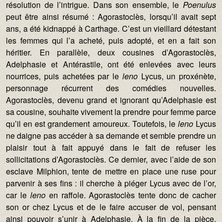
résolution de l’intrigue. Dans son ensemble, le
Poenulus
peut être ainsi résumé : Agorastoclès, lorsqu’il avait sept
ans, a été kidnappé à Carthage. C’est un vieillard détestant
les femmes qui l’a acheté, puis adopté, et en a fait son
héritier. En parallèle, deux cousines d’Agorastoclès,
Adelphasie et Antérastile, ont été enlevées avec leurs
nourrices, puis achetées par le
leno
Lycus, un proxénète,
personnage récurrent des comédies nouvelles.
Agorastoclès, devenu grand et ignorant qu’Adelphasie est
sa cousine, souhaite vivement la prendre pour femme parce
qu’il en est grandement amoureux. Toutefois, le
leno
Lycus
ne daigne pas accéder à sa demande et semble prendre un
plaisir tout à fait appuyé dans le fait de refuser les
sollicitations d’Agorastoclès. Ce dernier, avec l’aide de son
esclave Milphion, tente de mettre en place une ruse pour
parvenir à ses fins : il cherche à piéger Lycus avec de l’or,
car le
leno
en raffole. Agorastoclès tente donc de cacher
son or chez Lycus et de le faire accuser de vol, pensant
ainsi pouvoir s’unir à Adelphasie. À la fin de la pièce,