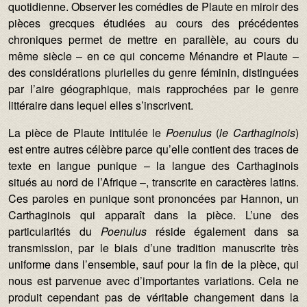
quotidienne. Observer les comédies de Plaute en miroir des
pièces grecques étudiées au cours des précédentes
chroniques permet de mettre en parallèle, au cours du
même siècle – en ce qui concerne Ménandre et Plaute –
des considérations plurielles du genre féminin, distinguées
par l’aire géographique, mais rapprochées par le genre
littéraire dans lequel elles s’inscrivent.
La pièce de Plaute intitulée le
Poenulus
(
le Carthaginois
)
est entre autres célèbre parce qu’elle contient des traces de
texte en langue punique – la langue des Carthaginois
situés au nord de l’Afrique –, transcrite en caractères latins.
Ces paroles en punique sont prononcées par Hannon, un
Carthaginois qui apparaît dans la pièce. L’une des
particularités du
Poenulus
réside également dans sa
transmission, par le biais d’une tradition manuscrite très
uniforme dans l’ensemble, sauf pour la fin de la pièce, qui
nous est parvenue avec d’importantes variations. Cela ne
produit cependant pas de véritable changement dans la