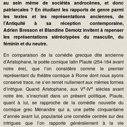
au sein même de sociétés androcènes, et donc
patriarcales ? En étudiant les rapports de genre parmi
les textes et les représentations anciennes, de
l'Antiquité à sa réception contemporaine,
Adrien Bresson et Blandine Demotz invitent à repenser
les représentations stéréotypées du masculin, du
féminin et du neutre.
En comparaison de la comédie grecque dite ancienne
d’Aristophane, le poète comique latin Plaute (254-184 avant
notre ère), que l’on considère comme le premier
représentant du théâtre comique à Rome dont nous ayons
conservé trace, ne s’en remet nullement aux mêmes formes
e
e
d’intrigue. Quand Aristophane, aux V
-IV
siècles avant
notre ère, s’inscrivait dans un présent politique, Plaute,
quant à lui, se rapproche de la comédie nouvelle du
comique grec Ménandre qui a, une petite cinquantaine
d’année avant lui, popularisé une comédie centrée sur des
intrigues que l’on rapporte généralement à la vie