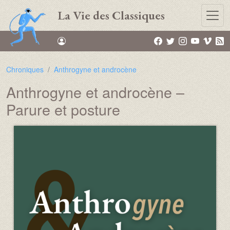
Aller au contenu principal
La Vie des Classiques
Chroniques
Anthrogyne et androcène
Anthrogyne et androcène –
Parure et posture
Média :
Image :