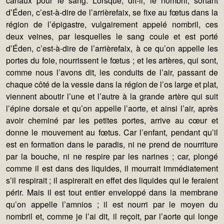
canaux pour le sang. Lorsque, dit-il, le nombril, sortant
d’Éden, c’est-à-dire de l’arrièrefaix, se fixe au fœtus dans la
région de l’épigastre, vulgairement appelé nombril, ces
deux veines, par lesquelles le sang coule et est porté
d’Éden, c’est-à-dire de l’arrièrefaix, à ce qu’on appelle les
portes du foie, nourrissent le fœtus ; et les artères, qui sont,
comme nous l’avons dit, les conduits de l’air, passant de
chaque côté de la vessie dans la région de l’os large et plat,
viennent aboutir l’une et l’autre à la grande artère qui suit
l’épine dorsale et qu’on appelle l’aorte, et ainsi l’air, après
avoir cheminé par les petites portes, arrive au cœur et
donne le mouvement au fœtus. Car l’enfant, pendant qu’il
est en formation dans le paradis, ni ne prend de nourriture
par la bouche, ni ne respire par les narines ; car, plongé
comme il est dans des liquides, il mourrait immédiatement
s’il respirait ; il aspirerait en effet des liquides qui le feraient
périr. Mais il est tout entier enveloppé dans la membrane
qu’on appelle l’amnios ; il est nourri par le moyen du
nombril et, comme je l’ai dit, il reçoit, par l’aorte qui longe