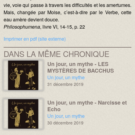
vie, voie qui passe à travers les difficultés et les amertumes.
Mais, changée par Moise, c’est-à-dire par le Verbe, cette
eau amère devient douce.
Philosophumena
, livre VI, 14-15, p. 22
Imprimer en pdf (site externe)
DANS LA MÊME CHRONIQUE
Un jour, un mythe - LES
Image :
Image :
MYSTÈRES DE BACCHUS
Chronique :
Un jour, un mythe
31 décembre 2019
Un jour, un mythe - Narcisse et
Image :
Image :
Echo
Chronique :
Un jour, un mythe
30 décembre 2019