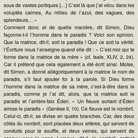
sous de vastes portiques […] C’est là que j’ai vécu dans les
voluptés calmes, Au milieu de l’azur, des vagues, des
splendeurs… »
Comment donc et de quelle manière, dit Simon, Dieu
façonne-t-il l’homme dans le paradis ? Voici son opinion.
Que la matrice, dit-il, soit le paradis ! Que ce soit la vérité.
l’Écriture nous l’enseigne quand elle dit : « C’est moi qui te
forme dans la matrice de ta mère » (cf. Isaïe, XLIV, 2, 24).
Car il prétend que cela également a été écrit ainsi. Moïse,
dit Simon, a donné allégoriquement à la matrice le nom de
paradis, s’il faut ajouter foi à la parole. Si Dieu forme
l’homme dans la matrice de sa mère, c’est-à-dire dans le
paradis, comme je l’ai dit, alors, que la matrice soit le
paradis et l’arrière-faix Éden. « Un fleuve sortant d’Éden
arrose le paradis » (Genèse II, 10). Ce fleuve est le nombril.
Celui-ci, dit-il, se divise en quatre branches. Car, des deux
côtés du nombril, sont placées deux artères, qui servent de
conduits pour le souffle, et deux veines, qui servent de