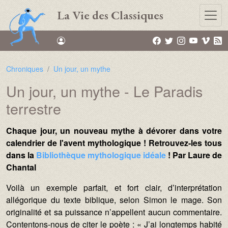
Aller au contenu principal
La Vie des Classiques
Chroniques
Un jour, un mythe
Un jour, un mythe - Le Paradis
terrestre
Texte :
Chaque jour, un nouveau mythe à dévorer dans votre
calendrier de l'avent mythologique ! Retrouvez-les tous
dans la
Bibliothèque mythologique idéale
! Par Laure de
Chantal
Voilà un exemple parfait, et fort clair, d’interprétation
allégorique du texte biblique, selon Simon le mage. Son
originalité et sa puissance n’appellent aucun commentaire.
Contentons-nous de citer le poète : « J’ai longtemps habité