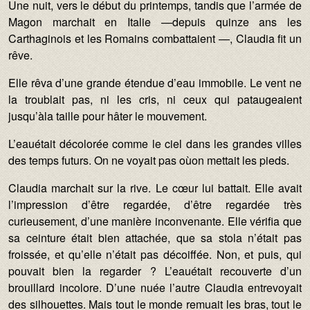
Une nuit, vers le début du printemps, tandis que l’armée de
Magon marchait en Italie —depuis quinze ans les
Carthaginois et les Romains combattaient —, Claudia fit un
rêve.
Elle rêva d’une grande étendue d’eau immobile. Le vent ne
la troublait pas, ni les cris, ni ceux qui pataugeaient
jusqu’àla taille pour hâter le mouvement.
L’eauétait décolorée comme le ciel dans les grandes villes
des temps futurs. On ne voyait pas oùon mettait les pieds.
Claudia marchait sur la rive. Le cœur lui battait. Elle avait
l’impression d’être regardée, d’être regardée très
curieusement, d’une manière inconvenante. Elle vérifia que
sa ceinture était bien attachée, que sa stola n’était pas
froissée, et qu’elle n’était pas décoiffée. Non, et puis, qui
pouvait bien la regarder ? L’eauétait recouverte d’un
brouillard incolore. D’une nuée l’autre Claudia entrevoyait
des silhouettes. Mais tout le monde remuait les bras, tout le