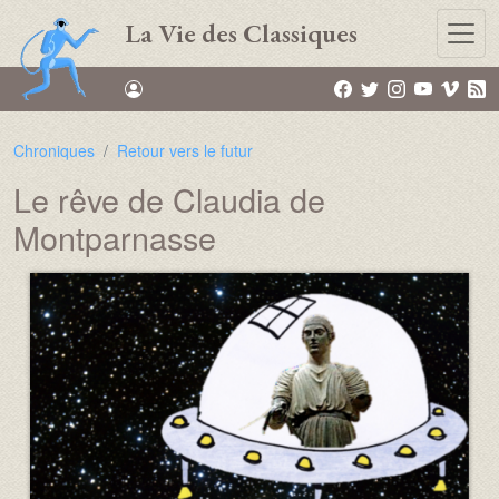
Aller au contenu principal
La Vie des Classiques
Chroniques
Retour vers le futur
Le rêve de Claudia de
Montparnasse
Média :
Image :