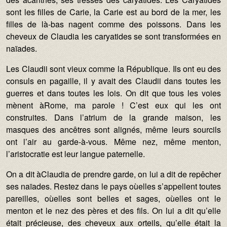
sont les filles de Carie, la Carie est au bord de la mer, les
filles de là-bas nagent comme des poissons. Dans les
cheveux de Claudia les caryatides se sont transformées en
naïades.
Les Claudii sont vieux comme la République. Ils ont eu des
consuls en pagaille, il y avait des Claudii dans toutes les
guerres et dans toutes les lois. On dit que tous les voies
mènent àRome, ma parole ! C’est eux qui les ont
construites. Dans l’atrium de la grande maison, les
masques des ancêtres sont alignés, même leurs sourcils
ont l’air au garde-à-vous. Même nez, même menton,
l’aristocratie est leur langue paternelle.
On a dit àClaudia de prendre garde, on lui a dit de repêcher
ses naïades. Restez dans le pays oùelles s’appellent toutes
pareilles, oùelles sont belles et sages, oùelles ont le
menton et le nez des pères et des fils. On lui a dit qu’elle
était précieuse, des cheveux aux orteils, qu’elle était la