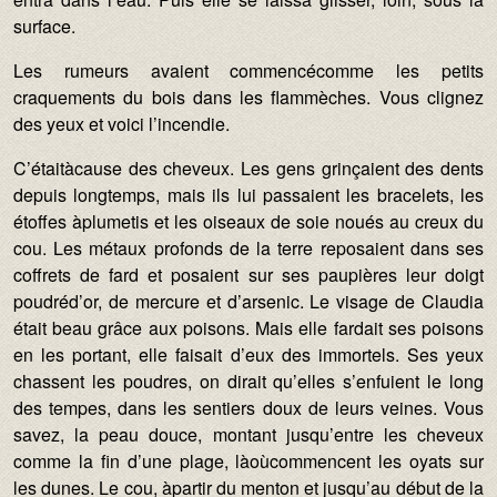
surface.
Les rumeurs avaient commencécomme les petits
craquements du bois dans les flammèches. Vous clignez
des yeux et voici l’incendie.
C’étaitàcause des cheveux. Les gens grinçaient des dents
depuis longtemps, mais ils lui passaient les bracelets, les
étoffes àplumetis et les oiseaux de soie noués au creux du
cou. Les métaux profonds de la terre reposaient dans ses
coffrets de fard et posaient sur ses paupières leur doigt
poudréd’or, de mercure et d’arsenic. Le visage de Claudia
était beau grâce aux poisons. Mais elle fardait ses poisons
en les portant, elle faisait d’eux des immortels. Ses yeux
chassent les poudres, on dirait qu’elles s’enfuient le long
des tempes, dans les sentiers doux de leurs veines. Vous
savez, la peau douce, montant jusqu’entre les cheveux
comme la fin d’une plage, làoùcommencent les oyats sur
les dunes. Le cou, àpartir du menton et jusqu’au début de la