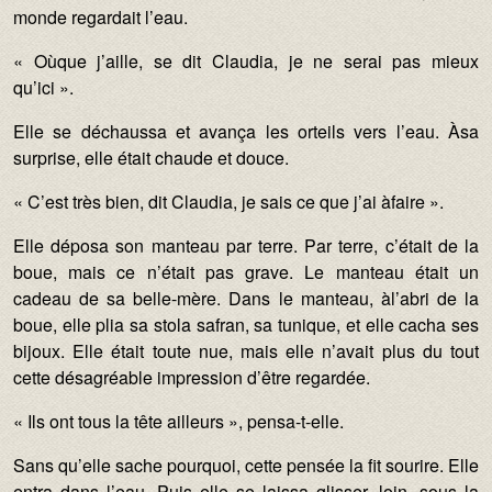
monde regardait l’eau.
« Oùque j’aille, se dit Claudia, je ne serai pas mieux
qu’ici ».
Elle se déchaussa et avança les orteils vers l’eau. Àsa
surprise, elle était chaude et douce.
« C’est très bien, dit Claudia, je sais ce que j’ai àfaire ».
Elle déposa son manteau par terre. Par terre, c’était de la
boue, mais ce n’était pas grave. Le manteau était un
cadeau de sa belle-mère. Dans le manteau, àl’abri de la
boue, elle plia sa stola safran, sa tunique, et elle cacha ses
bijoux. Elle était toute nue, mais elle n’avait plus du tout
cette désagréable impression d’être regardée.
« Ils ont tous la tête ailleurs », pensa-t-elle.
Sans qu’elle sache pourquoi, cette pensée la fit sourire. Elle
entra dans l’eau. Puis elle se laissa glisser, loin, sous la