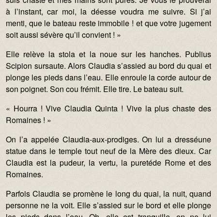
à l’instant, car moi, la déesse voudra me suivre. Si j’ai
menti, que le bateau reste immobile ! et que votre jugement
soit aussi sévère qu’il convient ! »
Elle relève la stola et la noue sur les hanches. Publius
Scipion sursaute. Alors Claudia s’assied au bord du quai et
plonge les pieds dans l’eau. Elle enroule la corde autour de
son poignet. Son cou frémit. Elle tire. Le bateau suit.
« Hourra ! Vive Claudia Quinta ! Vive la plus chaste des
Romaines ! »
On l’a appelée Claudia-aux-prodiges. On lui a dresséune
statue dans le temple tout neuf de la Mère des dieux. Car
Claudia est la pudeur, la vertu, la puretéde Rome et des
Romaines.
Parfois Claudia se promène le long du quai, la nuit, quand
personne ne la voit. Elle s’assied sur le bord et elle plonge
les pieds dans l’eau. Oh, elle est tranquille, on ne lui