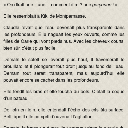
« On dirait une…une… comment dire ? une
gar
ç
onne
! »
Elle ressemblait à Kiki de Montparnasse.
Claudia rêvait que l’eau devenait plus transparente dans
les profondeurs. Elle nageait les yeux ouverts, comme les
filles de Carie qui vont pieds nus. Avec les cheveux courts,
bien sûr, c’était plus facile.
Demain le soleil se lèverait plus haut, il traverserait le
brouillard et il plongerait tout droit jusqu’au fond de l’eau.
Demain tout serait transparent, mais aujourd’hui elle
pouvait encore se cacher dans les profondeurs.
Elle tendit les bras et elle toucha du bois. C’était la coque
d’un bateau.
De loin en loin, elle entendait l’écho des cris àla surface.
Petit àpetit elle comprit d’oùvenait l’agitation.
Demain, le bateau qui mouillait entrerait dans la gueule du