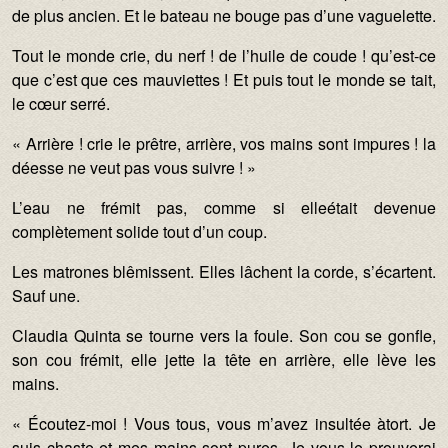
de plus ancien. Et le bateau ne bouge pas d’une vaguelette.
Tout le monde crie, du nerf ! de l’huile de coude ! qu’est-ce
que c’est que ces mauviettes ! Et puis tout le monde se tait,
le cœur serré.
« Arrière ! crie le prêtre, arrière, vos mains sont impures ! la
déesse ne veut pas vous suivre ! »
L’eau ne frémit pas, comme si elleétait devenue
complètement solide tout d’un coup.
Les matrones blêmissent. Elles lâchent la corde, s’écartent.
Sauf une.
Claudia Quinta se tourne vers la foule. Son cou se gonfle,
son cou frémit, elle jette la tête en arrière, elle lève les
mains.
« Écoutez-moi ! Vous tous, vous m’avez insultée àtort. Je
suis chaste et mes mains sont pures. Je vous le prouverai