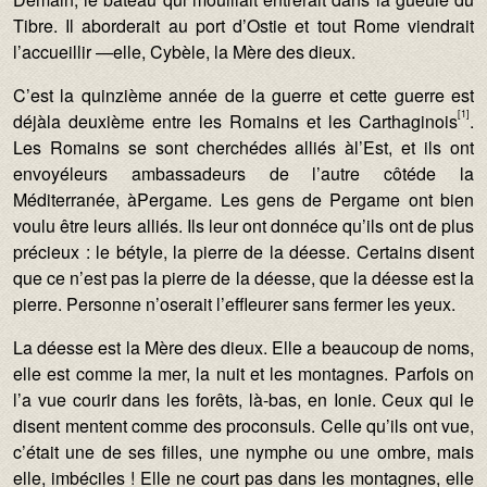
Tibre. Il aborderait au port d’Ostie et tout Rome viendrait
l’accueillir —elle, Cybèle, la Mère des dieux.
C’est la quinzième année de la guerre et cette guerre est
[1]
déjàla deuxième entre les Romains et les Carthaginois
.
Les Romains se sont cherchédes alliés àl’Est, et ils ont
envoyéleurs ambassadeurs de l’autre côtéde la
Méditerranée, àPergame. Les gens de Pergame ont bien
voulu être leurs alliés. Ils leur ont donnéce qu’ils ont de plus
précieux : le bétyle, la pierre de la déesse. Certains disent
que ce n’est pas la pierre de la déesse, que la déesse est la
pierre. Personne n’oserait l’effleurer sans fermer les yeux.
La déesse est la Mère des dieux. Elle a beaucoup de noms,
elle est comme la mer, la nuit et les montagnes. Parfois on
l’a vue courir dans les forêts, là-bas, en Ionie. Ceux qui le
disent mentent comme des proconsuls. Celle qu’ils ont vue,
c’était une de ses filles, une nymphe ou une ombre, mais
elle, imbéciles ! Elle ne court pas dans les montagnes, elle