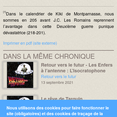
[1]
Dans le calendrier de Kiki de Montparnasse, nous
sommes en 205 avant J.C. Les Romains reprennent
l’avantage dans cette Deuxième guerre punique
dévastatrice (218-201).
Imprimer en pdf (site externe)
DANS LA MÊME CHRONIQUE
Retour vers le futur - Les Enfers
Média :
Image :
à l’antenne : L’Isocratophone
Chronique :
Retour vers le futur
13 septembre 2021
Le rêve de Tarquin
Média :
Image :
Chronique :
Retour vers le futur
Nous utilisons des cookies pour faire fonctionner le
20 août 2020
site (obligatoires) et des cookies de traçage de la