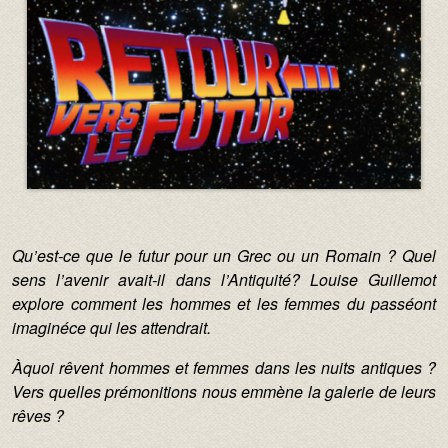
Texte :
Qu
’
est-ce que le futur pour un Grec ou un Romain ? Quel
sens l
’
avenir avait-il dans l
’
Antiquit
é
? Louise Guillemot
explore comment les hommes et les femmes du pass
é
ont
imagin
é
ce qui les attendrait.
À
quoi r
ê
vent hommes et femmes dans les nuits antiques ?
Vers quelles pr
é
monitions nous emm
è
ne la galerie de leurs
r
ê
ves ?