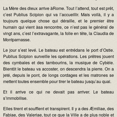
La Mère des dieux arrive àRome. Tout l’attend, tout est prêt,
c’est Publius Scipion qui va l’accueillir. Mais voilà, il y a
toujours quelque chose qui déraille, et le premier être
humain qui vient àsa rencontre, ce n’est pas le général de
vingt ans, c’est l’extravagante, la folie en tête, la Claudia de
Montparnasse.
Le jour s’est levé. Le bateau est entrédans le port d’Ostie.
Publius Scipion surveille les opérations. Les prêtres jouent
des cymbales et des tambourins, la musique de Cybèle.
Bientôt le bateau va accoster, on descendra la pierre. On a
jeté, depuis le pont, de longs cordages et les matrones se
mettent toutes ensemble pour tirer le bateau jusqu’au quai.
Et il arrive ce qui ne devait pas arriver. Le bateau
s’immobilise.
Elles tirent et soufflent et transpirent. Il y a des Æmiliae, des
Fabiae, des Valeriae, tout ce que la Ville a de plus noble et