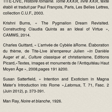
TITE-LIVE,
Histoire romaine. Tome XXXIX, livre XXIX
, texte
établi et traduit par Paul François, Paris, Les Belles Lettres,
collection C.U.F., 2003.
Krishni Burns, « The Pygmalion Dream Revisited.
Constructing Claudia Quinta as an Ideal of Virtue »,
CAMWS, 2014.
Charles Guittard, « L’arrivée de Cybèle àRome. Élaboration
du thème, de Tite-Live àl'empereur Julien »
in
Danièle
Auger
et al.
,
Culture classique et
christianisme, Editions
Picard,«Textes, images et monuments de l’Antiquitéau Haut
Moyen Âge », 2008,pages 191 à200.
Susan Satterfield, « Intention and Exoticism in Magna
Mater’s Introduction into Rome »,
Latomus
, T. 71, Fasc. 2
(Juin 2012), p. 373-391.
Man Ray,
Noire et blanche
, 1926.