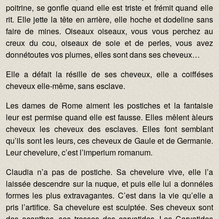
poitrine, se gonfle quand elle est triste et frémit quand elle
rit. Elle jette la tête en arrière, elle hoche et dodeline sans
faire de mines. Oiseaux oiseaux, vous vous perchez au
creux du cou, oiseaux de soie et de perles, vous avez
donnétoutes vos plumes, elles sont dans ses cheveux…
Elle a défait la résille de ses cheveux, elle a coifféses
cheveux elle-même, sans esclave.
Les dames de Rome aiment les postiches et la fantaisie
leur est permise quand elle est fausse. Elles mêlent àleurs
cheveux les cheveux des esclaves. Elles font semblant
qu’ils sont les leurs, ces cheveux de Gaule et de Germanie.
Leur chevelure, c’est l’imperium romanum.
Claudia n’a pas de postiche. Sa chevelure vive, elle l’a
laissée descendre sur la nuque, et puis elle lui a donnéles
formes les plus extravagantes. C’est dans la vie qu’elle a
pris l’artifice. Sa chevelure est sculptée. Ses cheveux sont
des acanthes, ses tresses des caryatides. Les Caryatides