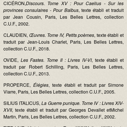
CICÉRON,
Discours. Tome XV : Pour Caelius - Sur les
provinces consulaires - Pour Balbus
, texte établi et traduit
par Jean Cousin, Paris, Les Belles Lettres, collection
C.U.F., 2002.
CLAUDIEN,
Œ
uvres. Tome IV, Petits po
è
mes
, texte établi et
traduit par Jean-Louis Charlet, Paris, Les Belles Lettres,
collection C.U.F., 2018.
OVIDE,
Les Fastes. Tome II : Livres IV-VI
, texte établi et
traduit par Robert Schilling, Paris, Les Belles Lettres,
collection C.U.F., 2013.
PROPERCE,
É
l
é
gies
, texte établi et traduit par Simone
Viarre, Paris, Les Belles Lettres, collection C.U.F., 2005.
SILIUS ITALICUS,
La Guerre punique. Tome IV : Livres XIV-
XVII
, texte établi et traduit par Georges Devallet etMichel
Martin, Paris, Les Belles Lettres, collection C.U.F., 2002.