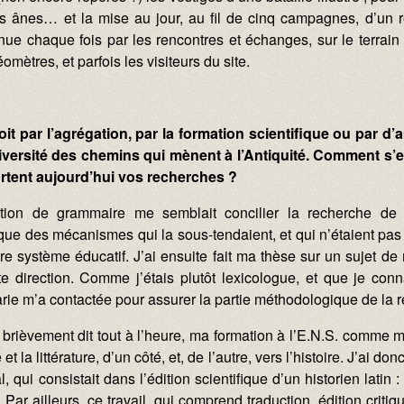
es ânes… et la mise au jour, au fil de cinq campagnes, d’un
e chaque fois par les rencontres et échanges, sur le terrain e
mètres, et parfois les visiteurs du site.
oit par l’agrégation, par la formation scientifique ou par d’
versité des chemins qui mènent à l’Antiquité. Comment s’est
tent aujourd’hui vos recherches ?
ation de grammaire me semblait concilier la recherche de
ue des mécanismes qui la sous-tendaient, et qui n’étaient pa
 système éducatif. J’ai ensuite fait ma thèse sur un sujet de m
e direction. Comme j’étais plutôt lexicologue, et que je con
arie m’a contactée pour assurer la partie méthodologique de la
i brièvement dit tout à l’heure, ma formation à l’E.N.S. comme 
 et la littérature, d’un côté, et, de l’autre, vers l’histoire. J’ai
 qui consistait dans l’édition scientifique d’un historien latin 
re. Par ailleurs, ce travail, qui comprend traduction, édition crit