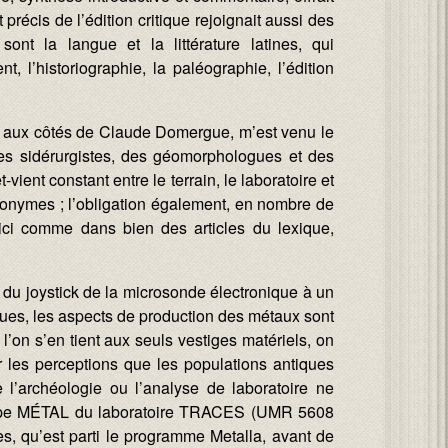
précis de l’édition critique rejoignait aussi des
nt la langue et la littérature latines, qui
, l’historiographie, la paléographie, l’édition
0, aux côtés de Claude Domergue, m’est venu le
 des sidérurgistes, des géomorphologues et des
ent constant entre le terrain, le laboratoire et
ponymes ; l’obligation également, en nombre de
 ici comme dans bien des articles du lexique,
 du joystick de la microsonde électronique à un
iques, les aspects de production des métaux sont
l’on s’en tient aux seuls vestiges matériels, on
er les perceptions que les populations antiques
e l’archéologie ou l’analyse de laboratoire ne
’équipe MÉTAL du laboratoire TRACES (UMR 5608
s, qu’est parti le programme Metalla, avant de