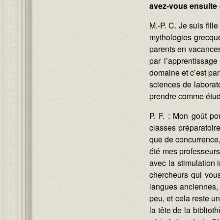
avez-vous ensuite 
M.-P. C. Je suis fil
mythologies grecque 
parents en vacances 
par l’apprentissage
domaine et c’est par
sciences de laborato
prendre comme étudian
P. F. : Mon goût po
classes préparatoir
que de concurrence, 
été mes professeurs
avec la stimulation 
chercheurs qui vou
langues anciennes, 
peu, et cela reste u
la tête de la biblio