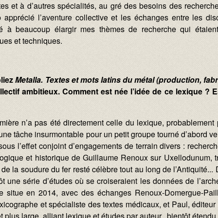
stes et à d’autres spécialités, au gré des besoins des recherches
 apprécié l’aventure collective et les échanges entre les disc
é à beaucoup élargir mes thèmes de recherche qui étaient
es et techniques.
bliez
Metalla. Textes et mots latins du métal (production, fab
collectif ambitieux. Comment est née l’idée de ce lexique ? 
emière n’a pas été directement celle du lexique, probablement
e tâche insurmontable pour un petit groupe tourné d’abord ver
sous l’effet conjoint d’engagements de terrain divers : rech
ogique et historique de Guillaume Renoux sur Uxellodunum, tra
 de la soudure du fer resté célèbre tout au long de l’Antiquité...
tôt une série d’études où se croiseraient les données de l’arch
e situe en 2014, avec des échanges Renoux-Domergue-Pailler
lexicographe et spécialiste des textes médicaux, et Paul, éditeur
jet plus large, alliant lexique et études par auteur, bientôt étend