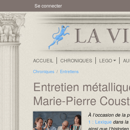
Menu du compte de l'utilisate
Se connecter
Navigation principale
ACCUEIL
CHRONIQUES
LEGO
AU
Chroniques
Entretiens
Entretien métalliqu
Marie-Pierre Coust
Média :
Image :
Texte :
À l’occasion de la p
1 : Lexique
dans la 
ainsi que l’historie