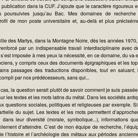
 publication dans la CUF. J’ajoute que le caractère rigoureux et 
es poursuivies jusqu’au Bac. Mes domaines de recherche so
fil de mon poste universitaire et, au-delà et plus précisément
fouille des Martys, dans la Montagne Noire, dès les années 197
renforcé par un indispensable travail interdisciplinaire avec
s’est imposée à mes yeux la nécessité, en ce domaine, du va-et-vi
anciens, y compris ceux des documents épigraphiques et les to
tains passages des traductions disponibles, tout en saluant,
compli par nos prédécesseurs, sans qui...
cas, la question serait plutôt de savoir comment je suis passée
r les textes et les mots latins du métal. Dans les sociétés ant
 questions sociales, politiques et religieuses par exemple. Si 
artielle du sujet. Les textes et les mots permettent d’approch
dans leur diversité (morale, symbolique...), informations qu
ficilement d’atteindre. C’est de mon équipe de recherche, l
e l’histoire et l’archéologie des métaux aux périodes ancienne