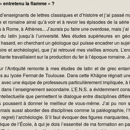
« entretenu la flamme » ?
le d’enseignants de lettres classiques et d’histoire et j’ai passé
et romaine ainsi qu’à voir et à revoir les épisodes de la séri
à Rome, à Athènes... J’aurais pu faire une overdose, mais j’ai a
 du latin jusqu’à l’université. Mes études supérieures en g
 hasard, en cherchant un géologue qui puisse encadrer un sujet
ire et archéologie), que j’ai retrouvé mes vieilles amours. L’e
te travaillaient sur la production du fer à l’époque romaine. Je 
ur l’Antiquité remonte à mes études de latin et de grec enta
es au lycée Fermat de Toulouse. Dans cette Khâgne régnait un
avec une équipe de professeurs particulièrement impliquée, à la
 dans l’enseignement secondaire. L’E.N.S. a évidemment const
intellectuelle que permettent le dialogue entre disciplines diffé
s poussent à donner le meilleur de vous-même. J’ai pu non 
mais aussi aborder des disciplines comme la paléographie, l’hi
n regret) l’archéologie. S’il faut évoquer des figures marquantes,
thèque de l’École, à qui je dois l’essentiel de ma formation en pa