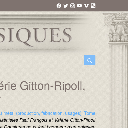
rie Gitton-Ripoll,
r
du métal (production, fabrication, usages). Tome
atinistes Paul François et Valérie Gitton-Ripoll
re Coustures nous font l’honneur d’un entretien