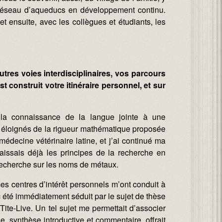
 réseau d’aqueducs en développement continu.
t ensuite, avec les collègues et étudiants, les
autres voies interdisciplinaires, vos parcours
 construit votre itinéraire personnel, et sur
 la connaissance de la langue jointe à une
s éloignés de la rigueur mathématique proposée
édecine vétérinaire latine, et j’ai continué ma
naissais déjà les principes de la recherche en
 recherche sur les noms de métaux.
mes centres d’intérêt personnels m’ont conduit à
 donc été immédiatement séduit par le sujet de thèse
: Tite-Live. Un tel sujet me permettait d’associer
ique, synthèse introductive et commentaire, offrait