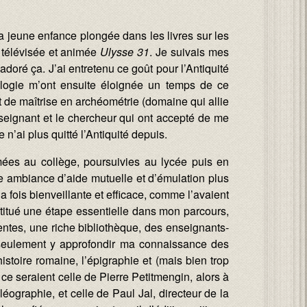
 ma jeune enfance plongée dans les livres sur les
e télévisée et animée
Ulysse 31
. Je suivais mes
doré ça. J’ai entretenu ce goût pour l’Antiquité
éologie m’ont ensuite éloignée un temps de ce
 de maîtrise en archéométrie (domaine qui allie
nseignant et le chercheur qui ont accepté de me
n’ai plus quitté l’Antiquité depuis.
mées au collège, poursuivies au lycée puis en
e ambiance d’aide mutuelle et d’émulation plus
 fois bienveillante et efficace, comme l’avaient
itué une étape essentielle dans mon parcours,
rentes, une riche bibliothèque, des enseignants-
seulement y approfondir ma connaissance des
stoire romaine, l’épigraphie et (mais bien trop
 ce seraient celle de Pierre Petitmengin, alors à
léographie, et celle de Paul Jal, directeur de la