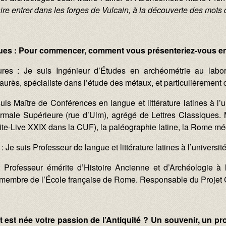
aire entrer dans les forges de Vulcain, à la découverte des mots 
ques : Pour commencer, comment vous présenteriez-vous e
ures : Je suis Ingénieur d’Études en archéométrie au labor
urès, spécialiste dans l’étude des métaux, et particulièrement d
uis Maître de Conférences en langue et littérature latines à l
rmale Supérieure (rue d’Ulm), agrégé de Lettres Classiques. Me
(Tite-Live XXIX dans la CUF), la paléographie latine, la Rome mé
 : Je suis Professeur de langue et littérature latines à l’univers
: Professeur émérite d’Histoire Ancienne et d’Archéologie à 
membre de l’École française de Rome. Responsable du Projet 
 est née votre passion de l’Antiquité ? Un souvenir, un 