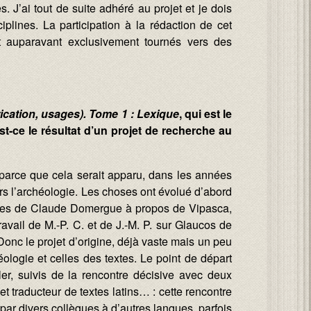
. J’ai tout de suite adhéré au projet et je dois
iplines. La participation à la rédaction de cet
 auparavant exclusivement tournés vers des
rication, usages). Tome 1 : Lexique
, qui est le
Est-ce le résultat d’un projet de recherche au
 parce que cela serait apparu, dans les années
s l’archéologie. Les choses ont évolué d’abord
erches de Claude Domergue à propos de Vipasca,
vail de M.-P. C. et de J.-M. P. sur Glaucos de
 Donc le projet d’origine, déjà vaste mais un peu
éologie et celles des textes. Le point de départ
, suivis de la rencontre décisive avec deux
 et traducteur de textes latins… : cette rencontre
u par divers collègues à d’autres langues, parfois