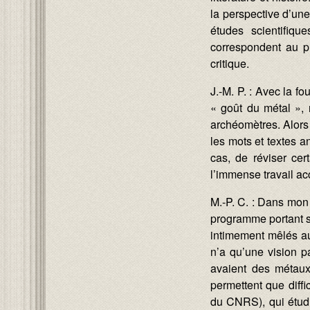
la perspective d’une
études scientifiqu
correspondent au pro
critique.
J.-M. P. : Avec la 
« goût du métal », 
archéomètres. Alors 
les mots et textes 
cas, de réviser cer
l’immense travail ac
M.-P. C. : Dans mon 
programme portant su
intimement mêlés aux
n’a qu’une vision p
avaient des métaux 
permettent que dif
du CNRS), qui étudi