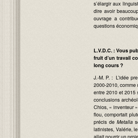
s’élargir aux lingui
dire avoir beaucoup
ouvrage a contribu
questions économiqu
L.V.D.C. : Vous pu
fruit d’un travail 
long cours ?
J.-M. P. :
L’idée pr
2000-2010, comme un
entre 2010 et 2015 
conclusions archéol
Chios, « inventeur »
flou, comportait plu
précis de
Metalla
s
latinistes, Valérie, 
allait nourrir un pro