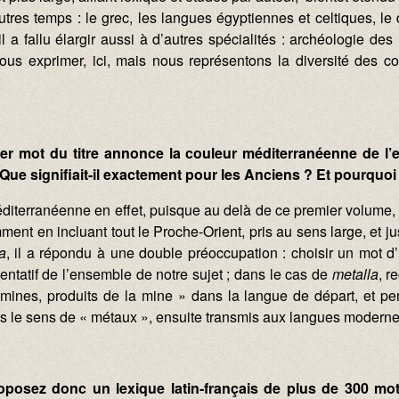
’autres temps : le grec, les langues égyptiennes et celtiques,
 il a fallu élargir aussi à d’autres spécialités : archéologie 
 exprimer, ici, mais nous représentons la diversité des col
ier mot du titre annonce la couleur méditerranéenne de l’e
. Que signifiait-il exactement pour les Anciens ? Et pourquoi
éditerranéenne en effet, puisque au delà de ce premier volume, 
ent en incluant tout le Proche-Orient, pris au sens large, et 
a
, il a répondu à une double préoccupation : choisir un mot 
ntatif de l’ensemble de notre sujet ; dans le cas de
metalla
, r
 mines, produits de la mine » dans la langue de départ, et pen
s le sens de « métaux », ensuite transmis aux langues moderne
oposez donc un lexique latin-français de plus de 300 mot