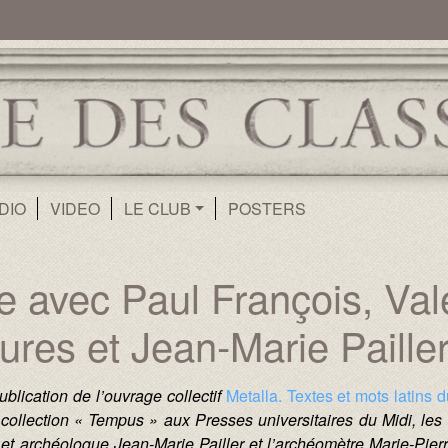
ur
Aller au contenu principal
DIO
VIDEO
LE CLUB
POSTERS
e avec Paul François, Valé
ures et Jean-Marie Paille
ublication de l’ouvrage collectif
Metalla. Textes et mots latins 
collection « Tempus » aux Presses universitaires du Midi, les l
n et archéologue Jean-Marie Pailler et l’archéomètre Marie-Pier