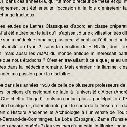
UF dans ces années-là, qui fut mon directeur de thèse et qui m’
gnement ont été ensuite l’occasion à la fois d’entretenir l
échange fructueux.
t des études de Lettres Classiques d’abord en classe prépara
. J’ai été attirée par le fait qu’il s’agissait d’une civilisation tr
se sur la médecine romaine, plus précisément sur l’édition d’un 
niversité de Lyon 2, sous la direction de F. Biville, dont 
s, mais aussi les
realia
du monde antique m’intéressait parti
lle que nous étudiions ? C’est en travaillant à cela que j’ai eu 
s dans la médecine romaine. Mais entretenir la flamme, c’est a
nnée ma passion pour la discipline.
ée dans les années 1950 de celle de plusieurs professeurs de la
les fonctions d’enseignant de latin à l’université d’Alger (An
-Cherchell à Timgad) ; puis un contact plus « participatif » à 
tre bachique », déterminante pour le choix de la thèse de « do
t d’Histoire Ancienne et Archéologie à l’université de Toul
nt-Bertrand-de-Comminges, La Loba (Espagne), Zama (Tunisie,
on encore repérés ?) les vestiges d’une bataille illustre ; pour n