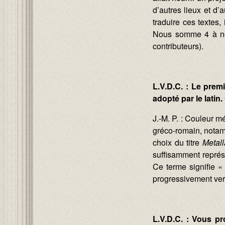
d’autres lieux et d
traduire ces textes,
Nous somme 4 à nous
contributeurs).
L.V.D.C. : Le prem
adopté par le latin
J.-M. P. : Couleur m
gréco-romain, notamm
choix du titre
Metall
suffisamment représe
Ce terme signifie «
progressivement ver
L.V.D.C. : Vous pr