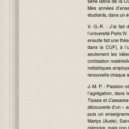
série latine de la C
Mes années d’ensei
étudiants, dans un 
V. G.-R. : J’ai fai
l’université Paris IV
ensuite fait une thè
dans la CUF), à l’u
seulement les idée
civilisation matérie
métalliques employée
renouvelle chaque a
J.-M. P. : Passion n
l’agrégation, dans 
Tipasa et
Caesarea
découverte d’un « an
puis un enseignemen
Martys (Aude), Sai
mémoire, mais non (n