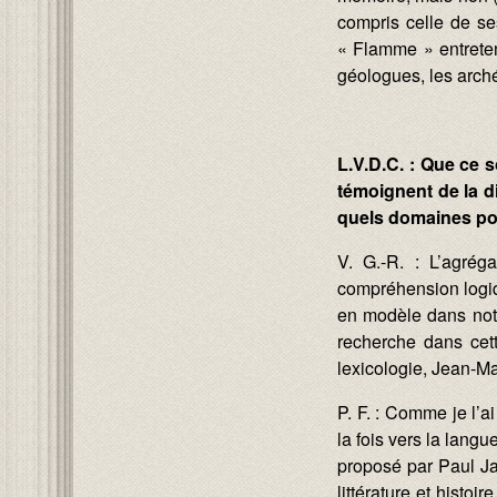
compris celle de s
« Flamme » entretenu
géologues, les archéo
L.V.D.C. : Que ce s
témoignent de la di
quels domaines por
V. G.-R. : L’agrég
compréhension logiq
en modèle dans notre
recherche dans cett
lexicologie, Jean-M
P. F. : Comme je l’a
la fois vers la langue
proposé par Paul Jal,
littérature et histoi