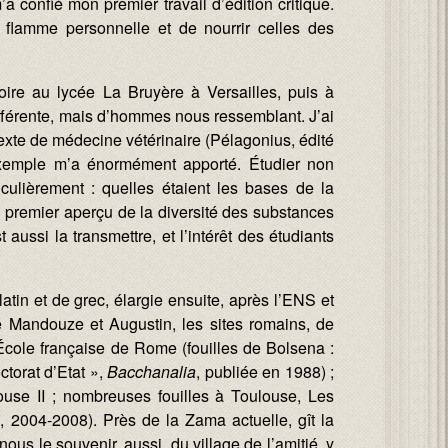
a confié mon premier travail d’édition critique.
a flamme personnelle et de nourrir celles des
toire au lycée La Bruyère à Versailles, puis à
ès différente, mais d’hommes nous ressemblant. J’ai
texte de médecine vétérinaire (Pélagonius, édité
l’exemple m’a énormément apporté. Étudier non
culièrement : quelles étaient les bases de la
un premier aperçu de la diversité des substances
ussi la transmettre, et l’intérêt des étudiants
tin et de grec, élargie ensuite, après l’ENS et
dré Mandouze et Augustin, les sites romains, de
l’École française de Rome (fouilles de Bolsena :
ctorat d’Etat »,
Bacchanalia
, publiée en 1988) ;
ouse II ; nombreuses fouilles à Toulouse, Les
 2004-2008). Près de la Zama actuelle, gît la
ous le souvenir, aussi, du village de l’amitié, y