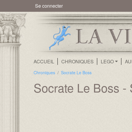
Menu du compte de l'utilisate
Se connecter
Navigation principale
ACCUEIL
CHRONIQUES
LEGO
AU
Chroniques
Socrate Le Boss
Socrate Le Boss - S
Média :