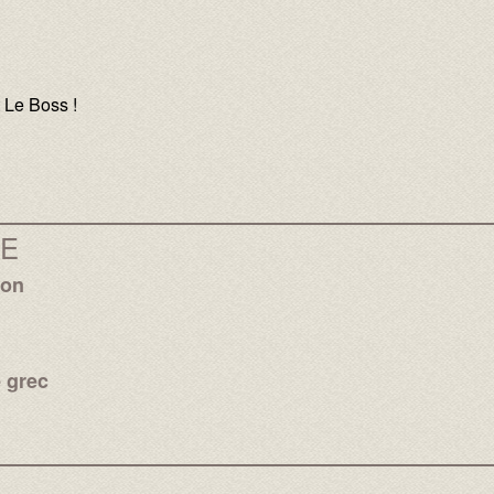
t Le Boss !
UE
ion
e grec