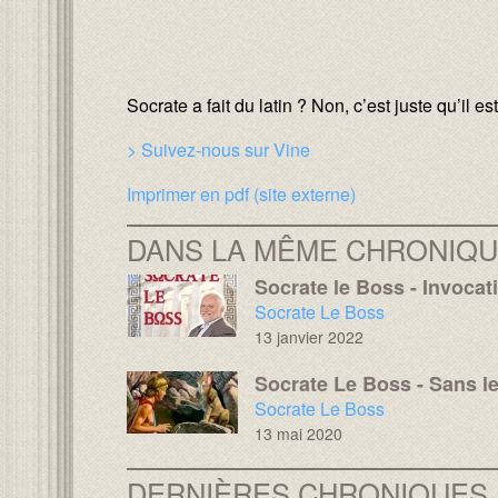
Texte :
Socrate a fait du latin ? Non, c’est juste qu’il es
> Suivez-nous sur Vine
Imprimer en pdf (site externe)
DANS LA MÊME CHRONIQ
Socrate le Boss - Invocat
Média :
Thumbnail :
Chronique :
Socrate Le Boss
13 janvier 2022
Socrate Le Boss - Sans l
Média :
Thumbnail :
Chronique :
Socrate Le Boss
13 mai 2020
DERNIÈRES CHRONIQUES