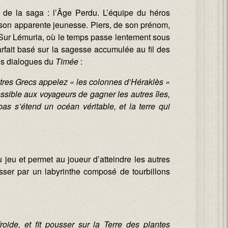
 de la saga : l’Âge Perdu. L’équipe du héros
son apparente jeunesse. Piers, de son prénom,
. Sur Lémuria, où le temps passe lentement sous
arfait basé sur la sagesse accumulée au fil des
ses dialogues du
Timée
:
autres Grecs appelez « les colonnes d’Héraklès »
 possible aux voyageurs de gagner les autres îles,
-bas s’étend un océan véritable, et la terre qui
 jeu et permet au joueur d’atteindre les autres
asser par un labyrinthe composé de tourbillons
 froide, et fit pousser sur la Terre des plantes