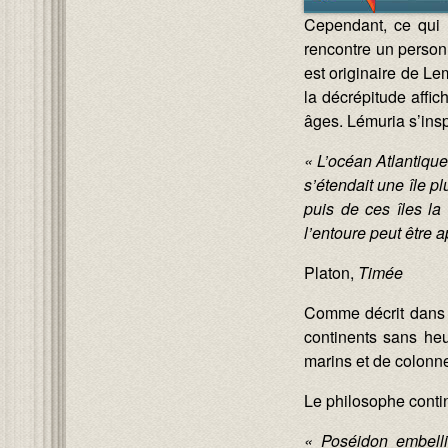
Cependant, ce qui 
rencontre un person
est originaire de L
la décrépitude affic
âges. Lémuria s’insp
« L’océan Atlantique
s’étendait une île pl
puis de ces îles la 
l’entoure peut être 
Platon,
Timée
Comme décrit dans le
continents sans heu
marins et de colonne
Le philosophe conti
« Poséidon embellit 