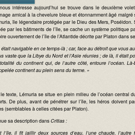
nous intéresse aujourd’hui se trouve dans le deuxième volet
nage amical à la chevelure bleue et étonnamment âgé malgré 
emuria, île légendaire protégée par le Dieu des Mers, Poséidon
hée par les bâtiments de l’île, se cache un système politique p
ire ouvertement de l’île de l’Atlantide décrite par Platon dans 
 était navigable en ce temps-là ; car, face au détroit que vous 
us vaste que la Libye du Nord et l’Asie réunies ; de là, il était
totalité du continent qui, de l’autre côté, entoure l’océan. Là
appelée continent au plein sens du terme. »
 texte, Lémuria se situe en plein milieu de l’océan central du
rts. De plus, avant de pénétrer sur l’île, les héros doivent p
s (semblables à celles citées par Platon).
nue sa description dans
Critias :
l’île, il fit jaillir deux sources d’eau, l’une chaude, l’autre