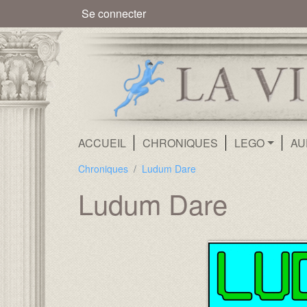
Menu du compte de l'utilisate
Se connecter
Navigation principale
ACCUEIL
CHRONIQUES
LEGO
AU
Chroniques
Ludum Dare
Ludum Dare
Texte :
Image :