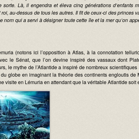
e sorte. Là, il engendra et éleva cinq générations d’enfants mâ
t roi, au-dessus de tous les autres. Il fit de ceux-ci des princes
t le nom qui a servi à désigner toute cette île et la mer qu’on ap
muria (notons ici l’opposition à Atlas, à la connotation telluriq
vec le Sénat, que l’on devine inspiré des vassaux dont Plat
urs, le mythe de l’Atlantide a inspiré de nombreux scientifiques 
du globe en imaginant la théorie des continents engloutis de 
une visite en Lémuria en attendant que la véritable Atlantide soit