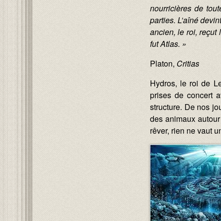
nourricières de tout
parties. L’aîné devin
ancien, le roi, reçu
fut Atlas. »
Platon,
Critias
Hydros, le roi de Le
prises de concert a
structure. De nos jo
des animaux autour 
rêver, rien ne vaut 
Image :