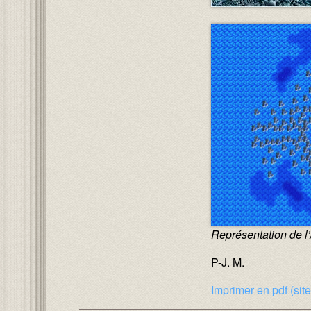
Image :
Représentat
P-J. M.
Imprimer en pdf (sit