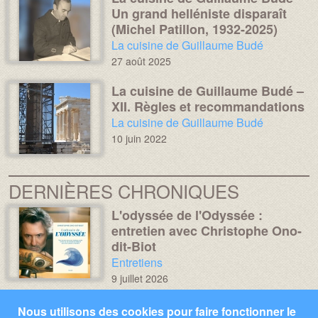
Un grand helléniste disparaît
(Michel Patillon, 1932-2025)
Chronique :
La cuisine de Guillaume Budé
27 août 2025
La cuisine de Guillaume Budé –
Média :
Image :
XII. Règles et recommandations
Chronique :
La cuisine de Guillaume Budé
10 juin 2022
DERNIÈRES CHRONIQUES
L'odyssée de l'Odyssée :
Média :
Image :
entretien avec Christophe Ono-
dit-Biot
Chronique :
Entretiens
9 juillet 2026
Miroir, mon beau miroir... –
Média :
Image :
Nous utilisons des cookies pour faire fonctionner le