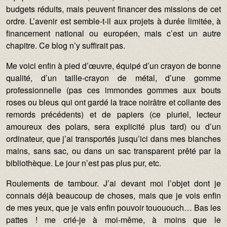
budgets réduits, mais peuvent financer des missions de cet
ordre. L’avenir est semble-t-il aux projets à durée limitée, à
financement national ou européen, mais c’est un autre
chapitre. Ce blog n’y suffirait pas.
Me voici enfin à pied d’œuvre, équipé d’un crayon de bonne
qualité, d’un taille-crayon de métal, d’une gomme
professionnelle (pas ces immondes gommes aux bouts
roses ou bleus qui ont gardé la trace noirâtre et collante des
remords précédents) et de papiers (ce pluriel, lecteur
amoureux des polars, sera explicité plus tard) ou d’un
ordinateur, que j’ai transportés jusqu’ici dans mes blanches
mains, sans sac, ou dans un sac transparent prêté par la
bibliothèque. Le jour n’est pas plus pur, etc.
Roulements de tambour. J’ai devant moi l’objet dont je
connais déjà beaucoup de choses, mais que je vois enfin
de mes yeux, que je vais enfin pouvoir touououch… Bas les
pattes ! me crié-je à moi-même, à moins que le