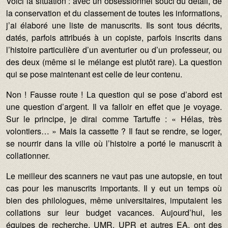
Voici la situation : avec un obsessionnel souci du détail, de
la conservation et du classement de toutes les informations,
j’ai élaboré une liste de manuscrits. Ils sont tous décrits,
datés, parfois attribués à un copiste, parfois inscrits dans
l’histoire particulière d’un aventurier ou d’un professeur, ou
des deux (même si le mélange est plutôt rare). La question
qui se pose maintenant est celle de leur contenu.
Non ! Fausse route ! La question qui se pose d’abord est
une question d’argent. Il va falloir en effet que je voyage.
Sur le principe, je dirai comme Tartuffe : « Hélas, très
volontiers… » Mais la cassette ? Il faut se rendre, se loger,
se nourrir dans la ville où l’histoire a porté le manuscrit à
collationner.
Le meilleur des scanners ne vaut pas une autopsie, en tout
cas pour les manuscrits importants. Il y eut un temps où
bien des philologues, même universitaires, imputaient les
collations sur leur budget vacances. Aujourd’hui, les
équipes de recherche, UMR, UPR et autres EA, ont des