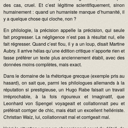
des cas, cruel. Et c’est légitime scientifiquement, sinon
humainement : quand un humaniste manque d’humanité, il
y a quelque chose qui cloche, non ?
En philologie, la précision appelle la précision, qui seule
fait progresser. La négligence n’est pas à résultat nul, elle
fait régresser. Quand c’est flou, il y a un loup, disait Martine
Aubry. Il arrive hélas qu’une édition critique n’apporte rien et
fasse préférer un texte plus anciennement établi, avec des
données moins complètes, mais exact.
Dans le domaine de la rhétorique grecque (exemple pris au
hasard), on sait que, parmi les philologues allemands à la
réputation si prestigieuse, un Hugo Rabe faisait un travail
irréprochable, à la fois rigoureux et imaginatif, que
Leonhard von Spengel voyageait et collationnait peu et
préférait corriger de chic, mais était un excellent helléniste.
Christian Walz, lui, collationnait mal et corrigeait mal.