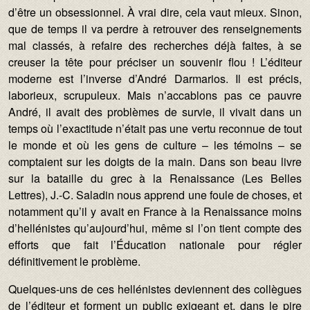
d’être un obsessionnel. À vrai dire, cela vaut mieux. Sinon,
que de temps il va perdre à retrouver des renseignements
mal classés, à refaire des recherches déjà faites, à se
creuser la tête pour préciser un souvenir flou ! L’éditeur
moderne est l’inverse d’André Darmarios. Il est précis,
laborieux, scrupuleux. Mais n’accablons pas ce pauvre
André, il avait des problèmes de survie, il vivait dans un
temps où l’exactitude n’était pas une vertu reconnue de tout
le monde et où les gens de culture – les témoins – se
comptaient sur les doigts de la main. Dans son beau livre
sur la bataille du grec à la Renaissance (Les Belles
Lettres), J.-C. Saladin nous apprend une foule de choses, et
notamment qu’il y avait en France à la Renaissance moins
d’hellénistes qu’aujourd’hui, même si l’on tient compte des
efforts que fait l’Éducation nationale pour régler
définitivement le problème.
Quelques-uns de ces hellénistes deviennent des collègues
de l’éditeur et forment un public exigeant et, dans le pire