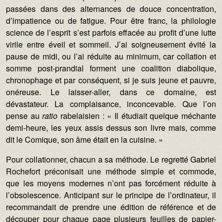
passées dans des alternances de douce concentration,
d’impatience ou de fatigue. Pour être franc, la philologie
science de l’esprit s’est parfois effacée au profit d’une lutte
virile entre éveil et sommeil. J’ai soigneusement évité la
pause de midi, ou l’ai réduite au minimum, car collation et
somme post-prandial forment une coalition diabolique,
chronophage et par conséquent, si je suis jeune et pauvre,
onéreuse. Le laisser-aller, dans ce domaine, est
dévastateur. La complaisance, inconcevable. Que l’on
pense au
ratio
rabelaisien : « Il étudiait quelque méchante
demi-heure, les yeux assis dessus son livre mais, comme
dit le Comique, son âme était en la cuisine. »
Pour collationner, chacun a sa méthode. Le regretté Gabriel
Rochefort préconisait une méthode simple et commode,
que les moyens modernes n’ont pas forcément réduite à
l’obsolescence. Anticipant sur le principe de l’ordinateur, il
recommandait de prendre une édition de référence et de
découper pour chaque page plusieurs feuilles de papier-