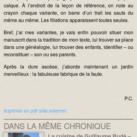
calque. À l’endroit de la leçon de référence, on note au
crayon chaque variante, on barre d’un trait les sauts du
même au même. Les filiations apparaissent toutes seules.
Bref, j’ai mes variantes, je vais enfin pouvoir situer mon
manuscrit dans la tradition de mon texte, lui trouver
sa
place
dans une généalogie, lui trouver des enfants, identifier – ou
reconstituer – son ou ses parents.
Après la dure ascèse, j’aborde maintenant un jardin
merveilleux : la fabuleuse fabrique de la faute.
P.C.
Imprimer en pdf (site externe)
DANS LA MÊME CHRONIQUE
La cuisine de Guillaume Budé –
Média :
Image :