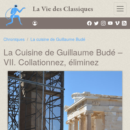
Aller au contenu principal
La Vie des Classiques
Chroniques
La cuisine de Guillaume Budé
La Cuisine de Guillaume Budé –
VII. Collationnez, éliminez
Média :
Image :