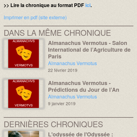
>> Lire la chronique au format PDF
ici
.
Imprimer en pdf (site externe)
DANS LA MÊME CHRONIQUE
Almanachus Vermotus - Salon
Image :
Image :
International de l’Agriculture de
Paris
Chronique :
Almanachus Vermotus
22 février 2019
Almanachus Vermotus -
Image :
Image :
Prédictions du Jour de l’An
Chronique :
Almanachus Vermotus
9 janvier 2019
DERNIÈRES CHRONIQUES
L'odyssée de l'Odyssée :
Média :
Image :