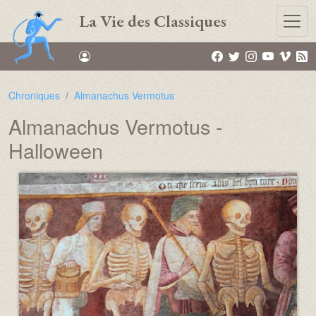
Aller au contenu principal
La Vie des Classiques
Chroniques
Almanachus Vermotus
Almanachus Vermotus -
Halloween
Média :
Image :