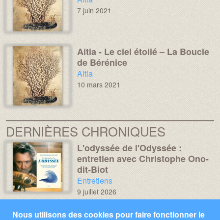
7 juin 2021
Aitia - Le ciel étoilé – La Boucle
Image :
Image :
de Bérénice
Chronique :
Aitia
10 mars 2021
DERNIÈRES CHRONIQUES
L'odyssée de l'Odyssée :
Média :
Image :
entretien avec Christophe Ono-
dit-Biot
Chronique :
Entretiens
9 juillet 2026
Miroir, mon beau miroir... –
Média :
Image :
Nous utilisons des cookies pour faire fonctionner le