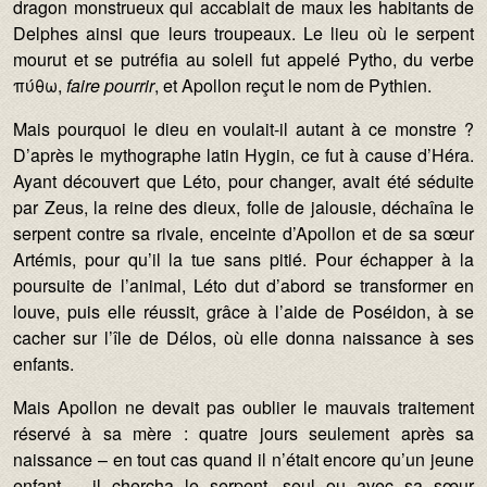
dragon monstrueux qui accablait de maux les habitants de
Delphes ainsi que leurs troupeaux. Le lieu où le serpent
mourut et se putréfia au soleil fut appelé Pytho, du verbe
πύθω,
faire pourrir
, et Apollon reçut le nom de Pythien.
Mais pourquoi le dieu en voulait-il autant à ce monstre ?
D’après le mythographe latin Hygin, ce fut à cause d’Héra.
Ayant découvert que Léto, pour changer, avait été séduite
par Zeus, la reine des dieux, folle de jalousie, déchaîna le
serpent contre sa rivale, enceinte d’Apollon et de sa sœur
Artémis, pour qu’il la tue sans pitié. Pour échapper à la
poursuite de l’animal, Léto dut d’abord se transformer en
louve, puis elle réussit, grâce à l’aide de Poséidon, à se
cacher sur l’île de Délos, où elle donna naissance à ses
enfants.
Mais Apollon ne devait pas oublier le mauvais traitement
réservé à sa mère : quatre jours seulement après sa
naissance – en tout cas quand il n’était encore qu’un jeune
enfant – il chercha le serpent, seul ou avec sa sœur