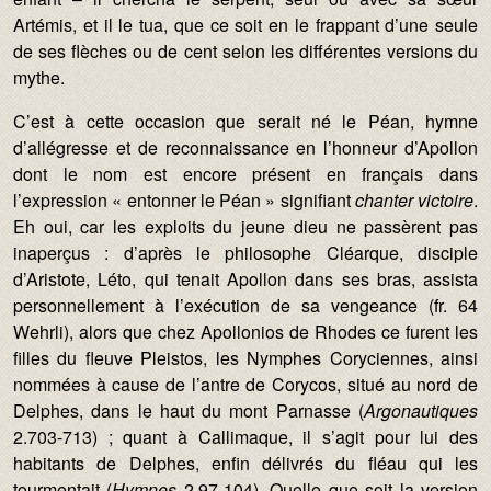
Artémis, et il le tua, que ce soit en le frappant d’une seule
de ses flèches ou de cent selon les différentes versions du
mythe.
C’est à cette occasion que serait né le Péan, hymne
d’allégresse et de reconnaissance en l’honneur d’Apollon
dont le nom est encore présent en français dans
l’expression « entonner le Péan » signifiant
chanter victoire
.
Eh oui, car les exploits du jeune dieu ne passèrent pas
inaperçus : d’après le philosophe Cléarque, disciple
d’Aristote, Léto, qui tenait Apollon dans ses bras, assista
personnellement à l’exécution de sa vengeance (fr. 64
Wehrli), alors que chez Apollonios de Rhodes ce furent les
filles du fleuve Pleistos, les Nymphes Coryciennes, ainsi
nommées à cause de l’antre de Corycos, situé au nord de
Delphes, dans le haut du mont Parnasse (
Argonautiques
2.703-713) ; quant à Callimaque, il s’agit pour lui des
habitants de Delphes, enfin délivrés du fléau qui les
tourmentait (
Hymnes
2.97-104). Quelle que soit la version