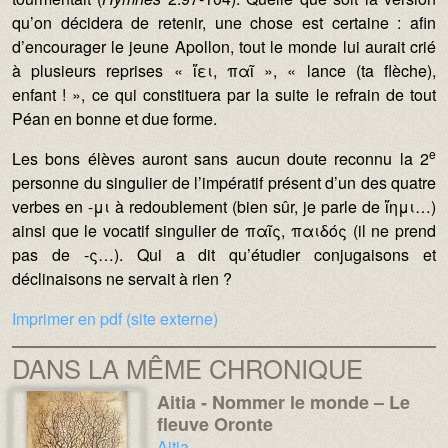
qu’on décidera de retenir, une chose est certaine : afin
d’encourager le jeune Apollon, tout le monde lui aurait crié
à plusieurs reprises « ἵει, παῖ », « lance (ta flèche),
enfant ! », ce qui constituera par la suite le refrain de tout
Péan en bonne et due forme.
e
Les bons élèves auront sans aucun doute reconnu la 2
personne du singulier de l’impératif présent d’un des quatre
verbes en -μι à redoublement (bien sûr, je parle de ἵημι…)
ainsi que le vocatif singulier de παῖς, παιδός (il ne prend
pas de -ς…). Qui a dit qu’étudier conjugaisons et
déclinaisons ne servait à rien ?
Imprimer en pdf (site externe)
DANS LA MÊME CHRONIQUE
Aitia - Nommer le monde – Le
Image :
Image :
fleuve Oronte
Chronique :
Aitia