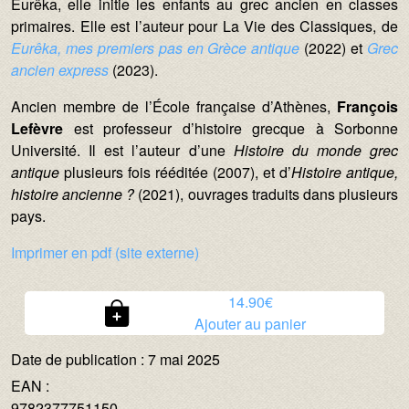
Eurêka, elle initie les enfants au grec ancien en classes
primaires. Elle est l’auteur pour La Vie des Classiques, de
Eurêka, mes premiers pas en Grèce antique
(2022) et
Grec
ancien express
(2023).
Ancien membre de l’École française d’Athènes,
François
Lefèvre
est professeur d’histoire grecque à Sorbonne
Université. Il est l’auteur d’une
Histoire du monde grec
antique
plusieurs fois rééditée (2007), et d’
Histoire antique,
histoire ancienne ?
(2021), ouvrages traduits dans plusieurs
pays.
Auteurs :
Imprimer en pdf (site externe)
Prix :
14.90€
Ajouter au panier
Date de publication :
7 mai 2025
EAN :
9782377751150