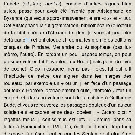
L’obèle (οβελός,
obelus
), comme d’autres signes bien
utiles, passe pour avoir été inventé par Aristophane de
Byzance (qui vécut approximativement entre -257 et -180).
Cet Aristophane-là fut grammairien, bibliothécaire (directeur
de la bibliothèque d’Alexandrie, dont je vous ai peut-être
déjà parlé
[1]
) et philologue : il donna les premières éditions
critiques de Pindare, Ménandre ou Aristophane (pas lui-
même, l’autre). En tordant un peu l’espace-temps, on peut
presque voir en lui l’inventeur du Budé (mais point du livre
de poche). Cléo n’exagère même pas : c’est lui qui prit
l’habitude de mettre des signes dans les marges des
rouleaux, par exemple un
÷
ou un † en face d’un passage
douteux d’Homère, probablement ajouté, interpolé. Jetez un
coup d’œil dans un volume sorti de la cuisine à Guillaume
Budé, et vous retrouverez les passages douteux d’un auteur
solidement encadrés entre deux obèles : « Cicero dixit †
lagaffus meus † certissimus est, etc. ». Jérôme, dans sa
lettre à Pammachius (LVII, 11), écrit : « Il serait trop long
d’exposer à présent tout ce que les Septante ont ajouté de