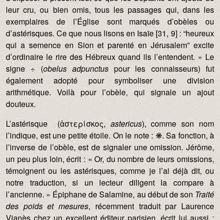
leur cru, ou bien omis, tous les passages qui, dans les
exemplaires de l’Église sont marqués d’obèles ou
d’astérisques. Ce que nous lisons en Isaïe [31, 9] : “heureux
qui a semence en Sion et parenté en Jérusalem” excite
d’ordinaire le rire des Hébreux quand ils l’entendent. » Le
signe ÷ (
obelus adpunctus
pour les connaisseurs) fut
également adopté pour symboliser une division
arithmétique. Voilà pour l’obèle, qui signale un ajout
douteux.
L’astérisque (ἀστερίσκος,
astericus
), comme son nom
l’indique, est une petite étoile. On le note : ❋. Sa fonction, à
l’inverse de l’obèle, est de signaler une omission. Jérôme,
un peu plus loin, écrit : « Or, du nombre de leurs omissions,
témoignent ou les astérisques, comme je l’ai déjà dit, ou
notre traduction, si un lecteur diligent la compare à
l’ancienne. » Épiphane de Salamine, au début de son
Traité
des poids et mesures
, récemment traduit par Laurence
Vianès chez un excellent éditeur parisien, écrit lui aussi :