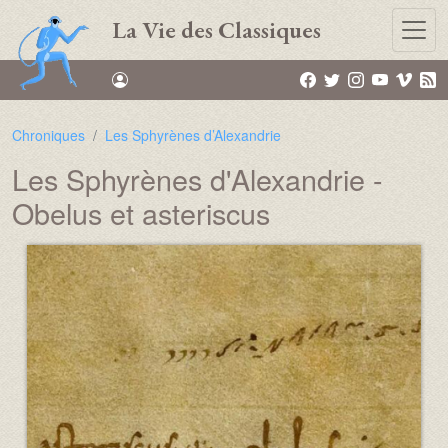
Aller au contenu principal
La Vie des Classiques
Chroniques
Les Sphyrènes d’Alexandrie
Les Sphyrènes d'Alexandrie -
Obelus et asteriscus
Média :
Image :