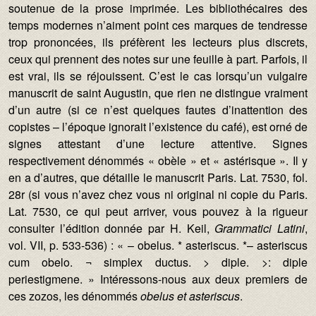
soutenue de la prose imprimée. Les bibliothécaires des
temps modernes n’aiment point ces marques de tendresse
trop prononcées, ils préfèrent les lecteurs plus discrets,
ceux qui prennent des notes sur une feuille à part. Parfois, il
est vrai, ils se réjouissent. C’est le cas lorsqu’un vulgaire
manuscrit de saint Augustin, que rien ne distingue vraiment
d’un autre (si ce n’est quelques fautes d’inattention des
copistes – l’époque ignorait l’existence du café), est orné de
signes attestant d’une lecture attentive. Signes
respectivement dénommés « obèle » et « astérisque ». Il y
en a d’autres, que détaille le manuscrit Paris. Lat. 7530, fol.
28r (si vous n’avez chez vous ni original ni copie du Paris.
Lat. 7530, ce qui peut arriver, vous pouvez à la rigueur
consulter l’édition donnée par H. Keil,
Grammatici Latini
,
vol. VII, p. 533-536) : « – obelus. * asteriscus. *– asteriscus
cum obelo. ¬ simplex ductus. > diple. >: diple
periestigmene. » Intéressons-nous aux deux premiers de
ces zozos, les dénommés
obelus et asteriscus
.