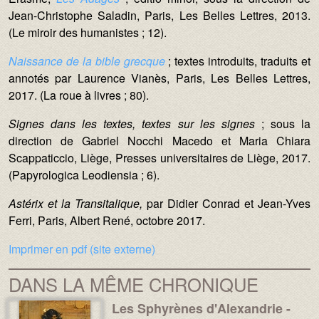
Jean-Christophe Saladin, Paris, Les Belles Lettres, 2013.
(Le miroir des humanistes ; 12).
Naissance de la bible grecque
; textes introduits, traduits et
annotés par Laurence Vianès, Paris, Les Belles Lettres,
2017. (La roue à livres ; 80).
Signes dans les textes, textes sur les signes
; sous la
direction de Gabriel Nocchi Macedo et Maria Chiara
Scappaticcio, Liège, Presses universitaires de Liège, 2017.
(Papyrologica Leodiensia ; 6).
Astérix et la Transitalique,
par Didier Conrad et Jean-Yves
Ferri, Paris, Albert René, octobre 2017.
Imprimer en pdf (site externe)
DANS LA MÊME CHRONIQUE
Les Sphyrènes d'Alexandrie -
Média :
Image :