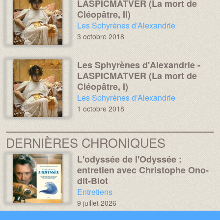
LASPICMATVER (La mort de
Cléopâtre, II)
Chronique :
Les Sphyrènes d’Alexandrie
3 octobre 2018
Les Sphyrènes d'Alexandrie -
Média :
Image :
LASPICMATVER (La mort de
Cléopâtre, I)
Chronique :
Les Sphyrènes d’Alexandrie
1 octobre 2018
DERNIÈRES CHRONIQUES
L'odyssée de l'Odyssée :
Média :
Image :
entretien avec Christophe Ono-
dit-Biot
Chronique :
Entretiens
9 juillet 2026