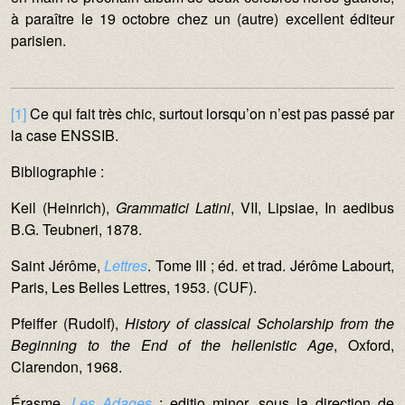
à paraître le 19 octobre chez un (autre) excellent éditeur
parisien.
[1]
Ce qui fait très chic, surtout lorsqu’on n’est pas passé par
la case ENSSIB.
Bibliographie :
Keil (Heinrich),
Grammatici Latini
, VII, Lipsiae, In aedibus
B.G. Teubneri, 1878.
Saint Jérôme,
Lettres
. Tome III ; éd. et trad. Jérôme Labourt,
Paris, Les Belles Lettres, 1953. (CUF).
Pfeiffer (Rudolf),
History of classical Scholarship from the
Beginning to the End of the hellenistic Age
, Oxford,
Clarendon, 1968.
Érasme,
Les Adages
; editio minor, sous la direction de