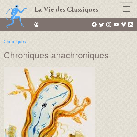
Aller au contenu principal
La Vie des Classiques
Chroniques
Chroniques anachroniques
Name :
Image :
Image :