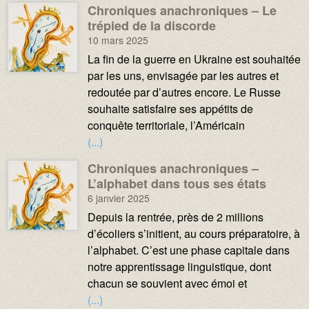
Chroniques anachroniques – Le
Média :
Image :
trépied de la discorde
10 mars 2025
Texte :
La fin de la guerre en Ukraine est souhaitée
par les uns, envisagée par les autres et
redoutée par d’autres encore. Le Russe
souhaite satisfaire ses appétits de
conquête territoriale, l’Américain
(...)
Chroniques anachroniques –
Média :
Image :
L’alphabet dans tous ses états
6 janvier 2025
Texte :
Depuis la rentrée, près de 2 millions
d’écoliers s’initient, au cours préparatoire, à
l’alphabet. C’est une phase capitale dans
notre apprentissage linguistique, dont
chacun se souvient avec émoi et
(...)