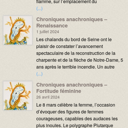
flamme, sur l’emplacement du
(...)
Chroniques anachroniques –
Média :
Image :
Renaissance
1 juillet 2024
Texte :
Les chalands du bord de Seine ont le
plaisir de constater l’avancement
spectaculaire de la reconstruction de la
charpente et de la flèche de Notre-Dame, 5
ans après le terrible incendie. Un autre
(...)
Chroniques anachroniques –
Média :
Image :
Fortitude féminine
26 avril 2024
Texte :
Le 8 mars célèbre la femme, l’occasion
d’évoquer des figures de femmes
courageuses, capables des audaces les
plus inouïes. Le polygraphe Plutarque