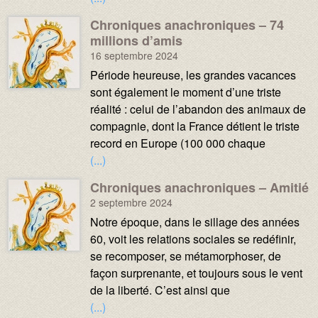
Chroniques anachroniques – 74
Média :
Image :
millions d’amis
16 septembre 2024
Texte :
Période heureuse, les grandes vacances
sont également le moment d’une triste
réalité : celui de l’abandon des animaux de
compagnie, dont la France détient le triste
record en Europe (100 000 chaque
(...)
Chroniques anachroniques – Amitié
Média :
Image :
2 septembre 2024
Texte :
Notre époque, dans le sillage des années
60, voit les relations sociales se redéfinir,
se recomposer, se métamorphoser, de
façon surprenante, et toujours sous le vent
de la liberté. C’est ainsi que
(...)