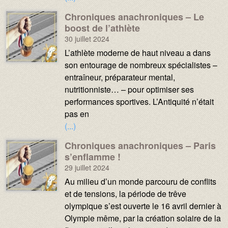
Chroniques anachroniques – Le
Média :
Image :
boost de l’athlète
30 juillet 2024
Texte :
L’athlète moderne de haut niveau a dans
son entourage de nombreux spécialistes –
entraîneur, préparateur mental,
nutritionniste… – pour optimiser ses
performances sportives. L’Antiquité n’était
pas en
(...)
Chroniques anachroniques – Paris
Média :
Image :
s’enflamme !
29 juillet 2024
Texte :
Au milieu d’un monde parcouru de conflits
et de tensions, la période de trêve
olympique s’est ouverte le 16 avril dernier à
Olympie même, par la création solaire de la