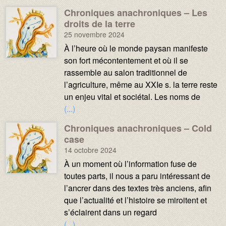
Chroniques anachroniques – Les
Média :
Image :
droits de la terre
25 novembre 2024
Texte :
À l’heure où le monde paysan manifeste
son fort mécontentement et où il se
rassemble au salon traditionnel de
l’agriculture, même au XXIe s. la terre reste
un enjeu vital et sociétal. Les noms de
(...)
Chroniques anachroniques – Cold
Média :
Image :
case
14 octobre 2024
Texte :
À un moment où l’information fuse de
toutes parts, il nous a paru intéressant de
l’ancrer dans des textes très anciens, afin
que l’actualité et l’histoire se miroitent et
s’éclairent dans un regard
(...)