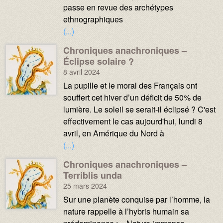
passe en revue des archétypes
ethnographiques
(...)
Chroniques anachroniques –
Média :
Image :
Éclipse solaire ?
8 avril 2024
Texte :
La pupille et le moral des Français ont
souffert cet hiver d’un déficit de 50% de
lumière. Le soleil se serait-il éclipsé ? C'est
effectivement le cas aujourd'hui, lundi 8
avril, en Amérique du Nord à
(...)
Chroniques anachroniques –
Média :
Image :
Terriblis unda
25 mars 2024
Texte :
Sur une planète conquise par l’homme, la
nature rappelle à l’hybris humain sa