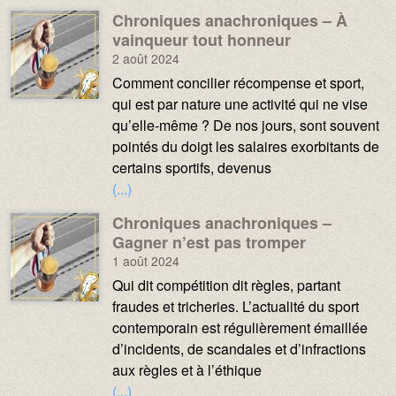
Chroniques anachroniques – À
Média :
Image :
vainqueur tout honneur
2 août 2024
Texte :
Comment concilier récompense et sport,
qui est par nature une activité qui ne vise
qu’elle-même ? De nos jours, sont souvent
pointés du doigt les salaires exorbitants de
certains sportifs, devenus
(...)
Chroniques anachroniques –
Média :
Image :
Gagner n’est pas tromper
1 août 2024
Texte :
Qui dit compétition dit règles, partant
fraudes et tricheries. L’actualité du sport
contemporain est régulièrement émaillée
d’incidents, de scandales et d’infractions
aux règles et à l’éthique
(...)