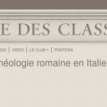
ur
Aller au contenu principal
DIO
VIDEO
LE CLUB
POSTERS
ologie romaine en Italie