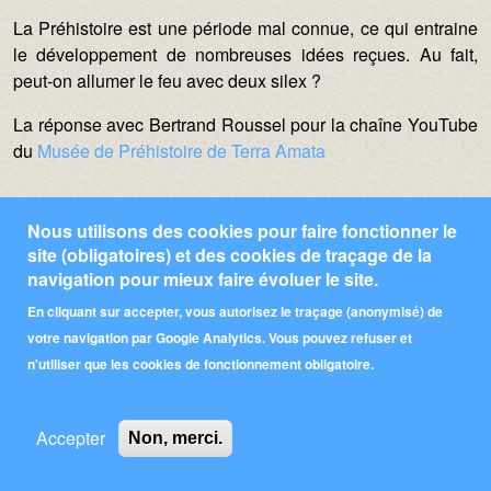
Texte :
La Préhistoire est une période mal connue, ce qui entraine
le développement de nombreuses idées reçues. Au fait,
peut-on allumer le feu avec deux silex ?
La réponse avec Bertrand Roussel pour la chaîne YouTube
du
Musée de Préhistoire de Terra Amata
Nous utilisons des cookies pour faire fonctionner le
site (obligatoires) et des cookies de traçage de la
navigation pour mieux faire évoluer le site.
En cliquant sur accepter, vous autorisez le traçage (anonymisé) de
votre navigation par Google Analytics. Vous pouvez refuser et
n'utiliser que les cookies de fonctionnement obligatoire.
Pied de page
Qui sommes-nous ?
Contributeurs
Partenaires
Accepter
Non, merci.
Mentions Légales
Contact