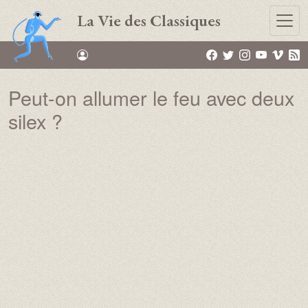
Aller au contenu principal
La Vie des Classiques
Peut-on allumer le feu avec deux
silex ?
Vidéo :
Video URL :