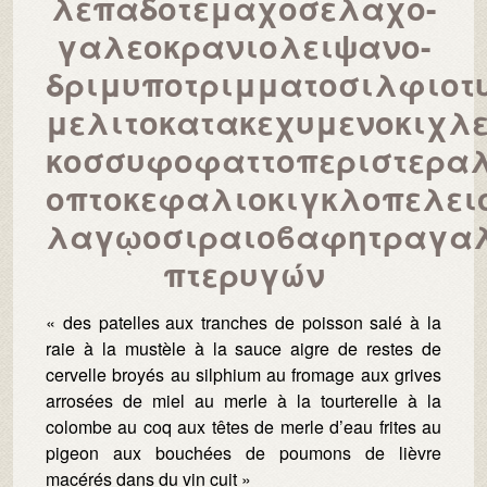
λεπαδοτεμαχοσελαχο-
γαλεοκρανιολειψανο-
δριμυποτριμματοσιλφιοτ
μελιτοκατακεχυμενοκιχλε
κοσσυφοφαττοπεριστεραλ
οπτoκεφαλιοκιγκλοπελει
λαγῳοσιραιοϐαφητραγαλ
πτερυγών
« des patelles
aux tranches de poisson salé à la
raie à la mustèle à la sauce aigre de restes de
cervelle broyés au silphium au fromage aux grives
arrosées de miel au merle à la tourterelle à la
colombe au coq aux têtes de merle d’eau frites au
pigeon aux bouchées de poumons de lièvre
macérés dans du vin cuit »