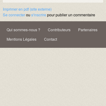
Imprimer en pdf (site externe)
Se connecter
ou
s'inscrire
pour publier un commentaire
Pied de page
Qui sommes-nous ?
Contributeurs
Partenaires
Mentions Légales
Contact