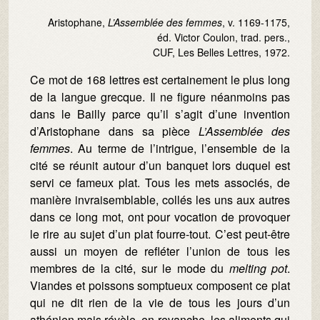
Aristophane,
L’Assemblée des femmes
, v. 1169-1175,
éd. Victor Coulon, trad. pers.,
CUF, Les Belles Lettres, 1972.
Ce mot de 168 lettres est certainement le plus long
de la langue grecque. Il ne figure néanmoins pas
dans le Bailly parce qu’il s’agit d’une invention
d’Aristophane dans sa pièce
L’Assemblée des
femmes
. Au terme de l’intrigue, l’ensemble de la
cité se réunit autour d’un banquet lors duquel est
servi ce fameux plat. Tous les mets associés, de
manière invraisemblable, collés les uns aux autres
dans ce long mot, ont pour vocation de provoquer
le rire au sujet d’un plat fourre-tout. C’est peut-être
aussi un moyen de refléter l’union de tous les
membres de la cité, sur le mode du
melting pot
.
Viandes et poissons somptueux composent ce plat
qui ne dit rien de la vie de tous les jours d’un
athénien mais révèle, en revanche, les aliments qui