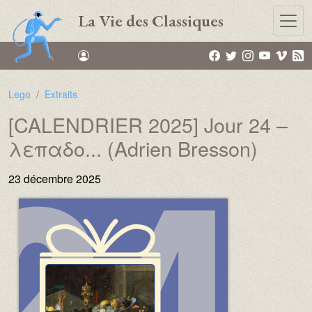
Aller au contenu principal
La Vie des Classiques
Lego
Extraits
[CALENDRIER 2025] Jour 24 –
λεπαδο... (Adrien Bresson)
23 décembre 2025
Image :
Image :