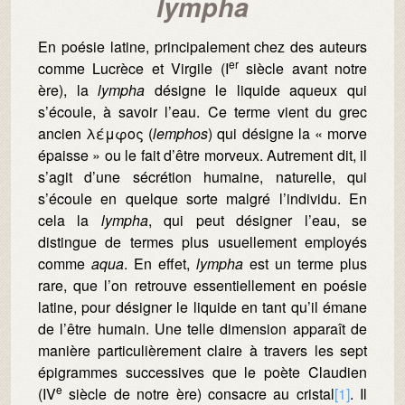
lympha
En poésie latine, principalement chez des auteurs
er
comme Lucrèce et Virgile (I
siècle avant notre
ère), la
lympha
désigne le liquide aqueux qui
s’écoule, à savoir l’eau. Ce terme vient du grec
ancien λέμφος (
lemphos
) qui désigne la « morve
épaisse » ou le fait d’être morveux. Autrement dit, il
s’agit d’une sécrétion humaine, naturelle, qui
s’écoule en quelque sorte malgré l’individu. En
cela la
lympha
, qui peut désigner l’eau, se
distingue de termes plus usuellement employés
comme
aqua
. En effet,
lympha
est un terme plus
rare, que l’on retrouve essentiellement en poésie
latine, pour désigner le liquide en tant qu’il émane
de l’être humain. Une telle dimension apparaît de
manière particulièrement claire à travers les sept
épigrammes successives que le poète Claudien
e
(IV
siècle de notre ère) consacre au cristal
[1]
. Il