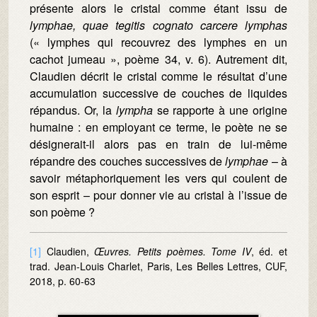
présente alors le cristal comme étant issu de
lymphae, quae tegitis cognato carcere lymphas
(« lymphes qui recouvrez des lymphes en un
cachot jumeau », poème 34, v. 6). Autrement dit,
Claudien décrit le cristal comme le résultat d’une
accumulation successive de couches de liquides
répandus. Or, la
lympha
se rapporte à une origine
humaine : en employant ce terme, le poète ne se
désignerait-il alors pas en train de lui-même
répandre des couches successives de
lymphae
– à
savoir métaphoriquement les vers qui coulent de
son esprit – pour donner vie au cristal à l’issue de
son poème ?
[1]
Claudien,
Œuvres. Petits poèmes. Tome IV
, éd. et
trad. Jean-Louis Charlet, Paris, Les Belles Lettres, CUF,
2018, p. 60-63