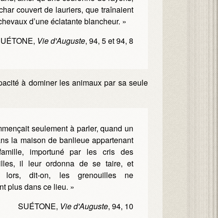
char couvert de lauriers, que traînaient
hevaux d’une éclatante blancheur. »
SUÉTONE,
Vie d'Auguste
, 94, 5 et 94, 8
apacité à dominer les animaux par sa seule
mmençait seulement à parler, quand un
ans la maison de banlieue appartenant
amille, importuné par les cris des
lles, il leur ordonna de se taire, et
 lors, dit-on, les grenouilles ne
t plus dans ce lieu. »
SUÉTONE,
Vie d'Auguste
, 94, 10