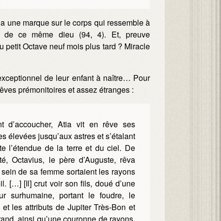
e a une marque sur le corps qui ressemble à
le de ce même dieu (94, 4). Et, preuve
u petit Octave neuf mois plus tard ? Miracle
 exceptionnel de leur enfant à naître… Pour
êves prémonitoires et assez étranges :
t d’accoucher, Atia vit en rêve ses
les élevées jusqu’aux astres et s’étalant
te l’étendue de la terre et du ciel. De
té, Octavius, le père d’Auguste, rêva
sein de sa femme sortaient les rayons
il. […] [Il] crut voir son fils, doué d’une
ur surhumaine, portant le foudre, le
 et les attributs de Jupiter Très-Bon et
and, ainsi qu’une couronne de rayons,