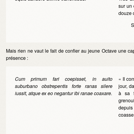
sur un 
douze c
Mais rien ne vaut le fait de confier au jeune Octave une c
présence :
Cum primum fari coepisset, in auito
« Il co
suburbano obstrepentis forte ranas silere
jour, d
iussit, atque ex eo negantur ibi ranae coaxare.
à sa f
grenoui
depuis
coassen