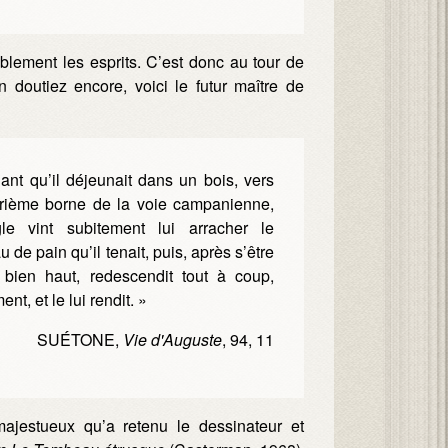
blement les esprits. C’est donc au tour de
n doutiez encore, voici le futur maître de
nt qu’il déjeunait dans un bois, vers
trième borne de la voie campanienne,
le vint subitement lui arracher le
 de pain qu’il tenait, puis, après s’être
 bien haut, redescendit tout à coup,
nt, et le lui rendit. »
SUÉTONE,
Vie d'Auguste
, 94, 11
majestueux qu’a retenu le dessinateur et