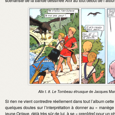
scénariste de la bande dessinée
Alix
au tout début de l’alb
Image :
Alix t. 8. Le Tombeau étrusque
de Jacques Mart
Si rien ne vient contredire réellement dans tout l’album cet
quelques doutes sur l’interprétation à donner au « manège d
jeune Octave, déjà très sûr de lui, à se « pren[dre] pour un 