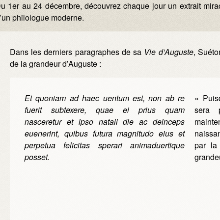
u 1er au 24 décembre, découvrez chaque jour un extrait mirac
’un philologue moderne.
Dans les derniers paragraphes de sa
Vie d’Auguste
, Suéto
de la grandeur d’Auguste :
Et quoniam ad haec uentum est, non ab re
« Puis
fuerit subtexere, quae ei prius quam
sera 
nasceretur et ipso natali die ac deinceps
mainte
euenerint, quibus futura magnitudo eius et
naissan
perpetua felicitas sperari animaduertique
par la 
posset.
grandeu