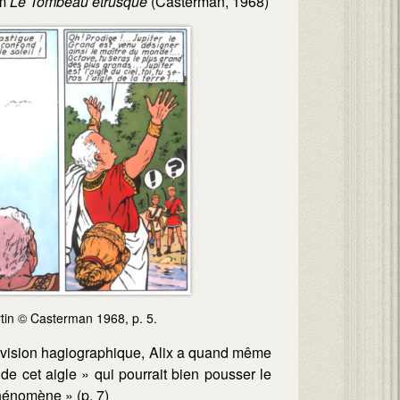
um
Le Tombeau étrusque
(Casterman, 1968)
in © Casterman 1968, p. 5.
te vision hagiographique, Alix a quand même
e cet aigle » qui pourrait bien pousser le
phénomène » (p. 7)