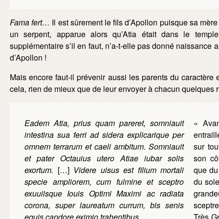
Fama fert…
Il est sûrement le fils d’Apollon puisque sa mèr
un serpent, apparue alors qu’Atia était dans le temp
supplémentaire s’il en faut, n’a-t-elle pas donné naissance a
d’Apollon !
Mais encore faut-il prévenir aussi les parents du caractère
cela, rien de mieux que de leur envoyer à chacun quelques r
Eadem Atia, prius quam pareret, somniauit
« Avan
intestina sua ferri ad sidera explicarique per
entrail
omnem terrarum et caeli ambitum. Somniauit
sur tou
et pater Octauius utero Atiae iubar solis
son cô
exortum.
[…]
Videre uisus est filium mortali
que du 
specie ampliorem, cum fulmine et sceptro
du sole
exuuiisque Iouis Optimi Maximi ac radiata
grande
corona, super laureatum currum, bis senis
sceptre
equis candore eximio trahentibus.
Très Gr