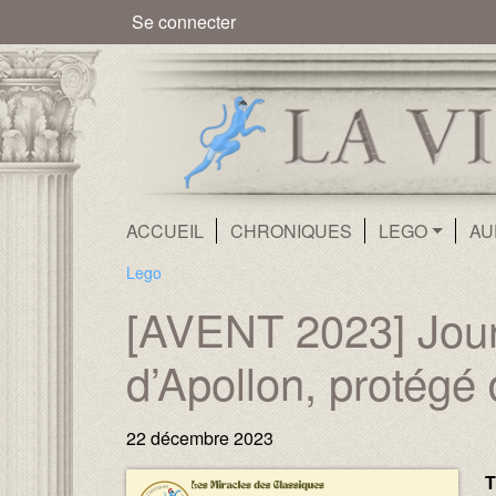
Menu du compte de l'utilisate
Se connecter
Navigation principale
ACCUEIL
CHRONIQUES
LEGO
AU
Lego
[AVENT 2023] Jour 
d’Apollon, protégé 
22 décembre 2023
Image :
Image :
T