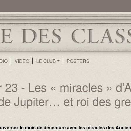
ur
Aller au contenu principal
DIO
VIDEO
LE CLUB
POSTERS
23 - Les « miracles » d’Au
de Jupiter… et roi des gre
raversez le mois de décembre avec les miracles des Ancien