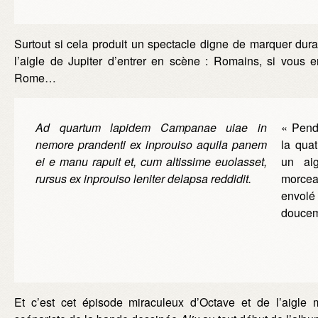
Surtout si cela produit un spectacle digne de marquer dura
l’aigle de Jupiter d’entrer en scène : Romains, si vous e
Rome…
Ad quartum lapidem Campanae uiae in
« Penda
nemore prandenti ex inprouiso aquila panem
la qua
ei e manu rapuit et, cum altissime euolasset,
un aig
rursus ex inprouiso leniter delapsa reddidit.
morceau
envolé
douceme
Et c’est cet épisode miraculeux d’Octave et de l’aigle 