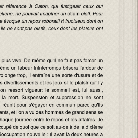
it ré
ference
à Caton, qui fustigeait ceux qui
lhellène, ne pouvait imaginer un
otium
oisif. Pour
ue
évoque un repos roboratif rt fructueux dont on
Ils ne sont pas oisifs, ceux dont les plaisirs ont
t plus vive. De même qu'il ne faut pas forcer un
e même un labeur ininterrompu brisera l'ardeur de
rolonge trop, il entraîne une sorte d'usure et de
 divertissements et les jeux si le plaisir qu'il y
son ressort vigueur: le sommeil est, lui aussi,
est la mort. Suspension et suppression ne sont
se réunit pour s'égayer en commun parce qu'ils
ments, et l'on a vu des hommes de grand sens se
aque journée entre le repos et les affaires. Je
occupé de quoi que ce soit au-delà de la dixième
éoccupation nouvelle : il avait là deux heures à