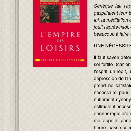
Sénèque fait l'ap
gaspillaient leur 
Iui, la méditation 
jouit l'après-midi
beaucoup à faire
UNE NÉCESSIT
Il faut savoir dét
sol fertile (car o
l'esprit; un répit
dépression de l'in
prend ne satisfai
nécessaire pour r
nullement synonym
estimaient nécess
donner régulièrem
me rappelle, par 
heure: passé ce mo