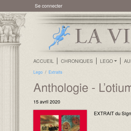
Menu du compte de l'utilisate
Se connecter
Navigation principale
ACCUEIL
CHRONIQUES
LEGO
AU
Lego
Extraits
Anthologie - L’oti
15 avril 2020
Image :
Image :
EXTRAIT du Signe