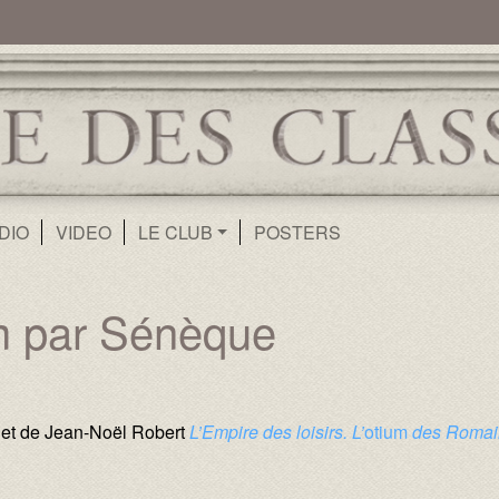
ur
Aller au contenu principal
DIO
VIDEO
LE CLUB
POSTERS
um par Sénèque
t de Jean-Noël Robert
L’Empire des loisirs. L’
otium
des Romai