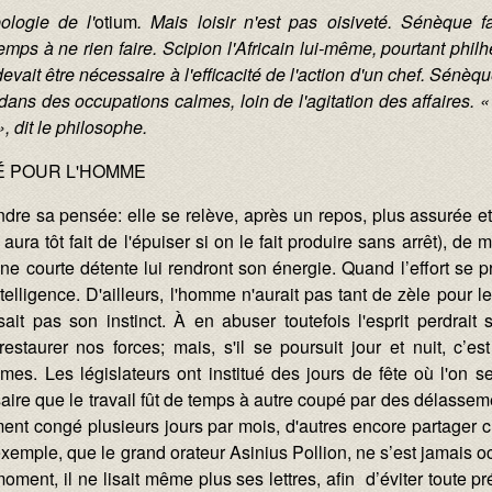
ologie de l'
otium
. Mais loisir n'est pas oisiveté. Sénèque fa
temps à ne rien faire. Scipion l'Africain lui-même, pourtant phi
devait être nécessaire à l'efficacité de l'action d'un chef. Sénè
q
, dans des occupations calmes, loin de l'agitation des affaires. « 
»
, dit le philosophe.
É POUR L'HOMME
endre sa pensée: elle se relève, après un repos, plus assurée e
n aura tôt fait de l'épuiser si on le fait produire sans arrêt), d
, une courte détente lui rendront son énergie. Quand l’effort se p
telligence. D'ailleurs, l'homme n'aurait pas tant de zèle pour les
sait pas son instinct. À en abuser toutefois l'esprit perdrait 
estaurer nos forces; mais, s'il se poursuit jour et nuit, c’
es. Les législateurs ont institué des jours de fête où l'on 
aire que le travail fût de temps à autre coupé par des délasse
ent congé plusieurs jours par mois, d'autres encore partager ch
exemple, que le grand orateur Asinius Pollion, ne s’est jamais 
ment, il ne lisait même plus ses lettres, afin d’éviter toute pr