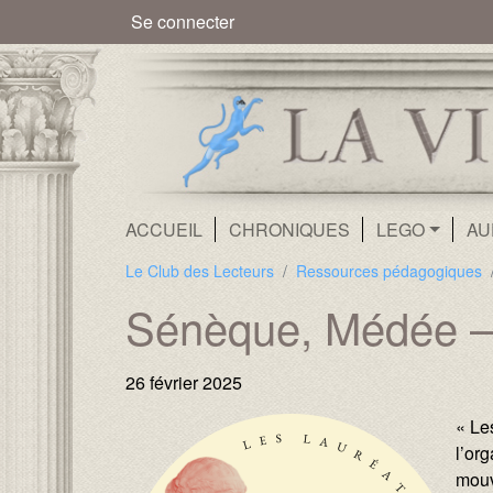
Menu du compte de l'utilisate
Se connecter
Navigation principale
ACCUEIL
CHRONIQUES
LEGO
AU
Le Club des Lecteurs
Ressources pédagogiques
Sénèque, Médée – 
26 février 2025
« Le
l’or
mouv