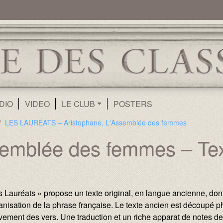
ur
Aller au contenu principal
DIO
VIDEO
LE CLUB
POSTERS
LES LAURÉATS – Aristophane, L'Assemblée des femmes
semblée des femmes – Tex
s Lauréats » propose un texte original, en langue ancienne, don
ganisation de la phrase française. Le texte ancien est découpé
ement des vers. Une traduction et un riche apparat de notes de 