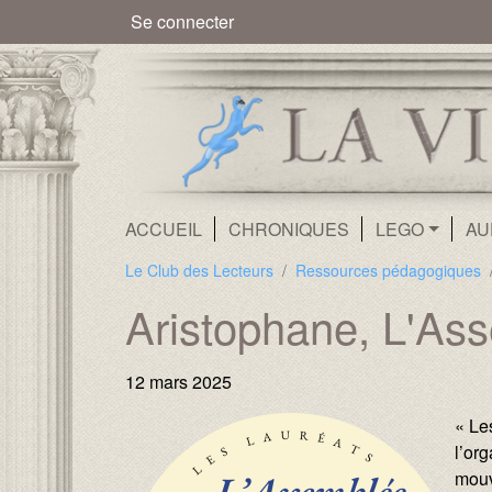
Menu du compte de l'utilisate
Se connecter
Navigation principale
ACCUEIL
CHRONIQUES
LEGO
AU
Le Club des Lecteurs
Ressources pédagogiques
Aristophane, L'As
12 mars 2025
« Le
l’or
mouv