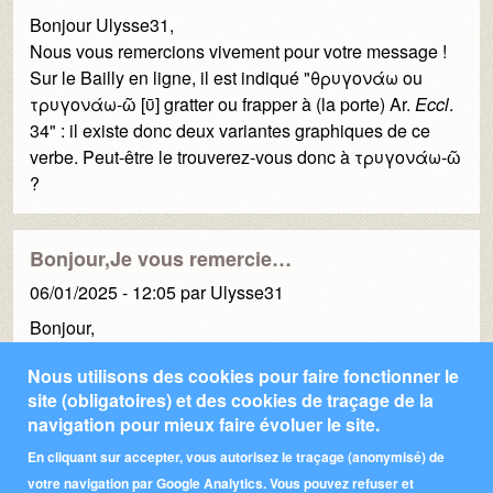
Bonjour Ulysse31,
Nous vous remercions vivement pour votre message !
Sur le Bailly en ligne, il est indiqué "θρυγονάω ou
τρυγονάω-ῶ [ῡ] gratter ou frapper à (la porte) Ar.
Eccl
.
34" : il existe donc deux variantes graphiques de ce
verbe. Peut-être le trouverez-vous donc à τρυγονάω-ῶ
?
Bonjour,Je vous remercie…
06/01/2025 - 12:05
par
Ulysse31
Bonjour,
Je vous remercie pour votre réponse. En fait, le verbe
Nous utilisons des cookies pour faire fonctionner le
θρυγονάω n'apparaît pas dans le Bailly abrégé dont
site (obligatoires) et des cookies de traçage de la
navigation pour mieux faire évoluer le site.
disposent mes élèves. Elles vont devoir s'habituer à
manipuler un dictionnaire plus complet!
En cliquant sur accepter, vous autorisez le traçage (anonymisé) de
votre navigation par Google Analytics. Vous pouvez refuser et