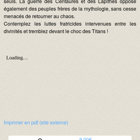
seuls. La guerre des Centaures et des Lapithes oppose
également des peuples frères de la mythologie, sans cesse
menacés de retourner au chaos.
Contemplez les luttes fratricides intervenues entre les
divinités et tremblez devant le choc des Titans !
Auteurs :
Imprimer en pdf (site externe)
Prix :
9.00€