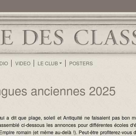
ur
Aller au contenu principal
DIO
VIDEO
LE CLUB
POSTERS
angues anciennes 2025
ui a dit que plage, soleil et Antiquité ne faisaient pas bo
assemblé ci-dessous les annonces pour différentes écoles d'
'Empire romain (et même au-delà !). Peut-être profiterez-vous 