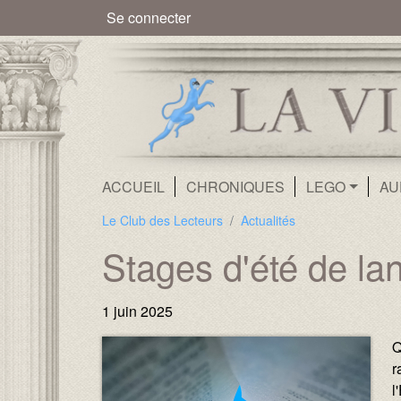
Menu du compte de l'utilisate
Se connecter
Navigation principale
ACCUEIL
CHRONIQUES
LEGO
AU
Le Club des Lecteurs
Actualités
Stages d'été de l
1 juin 2025
Image :
Image :
Q
r
l