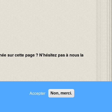
née sur cette page ? N'hésitez pas à nous la
Accepter
Non, merci.