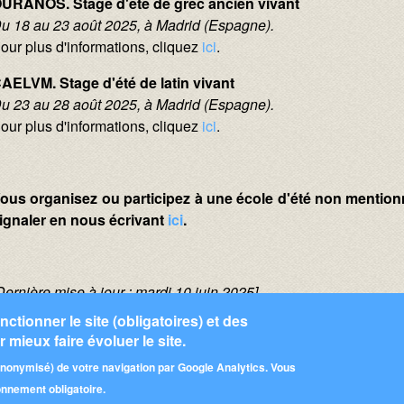
URANÓS. Stage d'été de grec ancien vivant
u 18 au 23 août 2025, à Madrid (Espagne).
our plus d'informations, cliquez
ici
.
AELVM. Stage d'été de latin vivant
u 23 au 28 août 2025, à Madrid (Espagne).
our plus d'informations, cliquez
ici
.
ous organisez ou participez à une école d'été non mention
ignaler en nous écrivant
ici
.
Dernière mise à jour : mardi 10 juin 2025]
ctionner le site (obligatoires) et des
mprimer en pdf (site externe)
 mieux faire évoluer le site.
mentaire
(anonymisé) de votre navigation par Google Analytics. Vous
ionnement obligatoire.