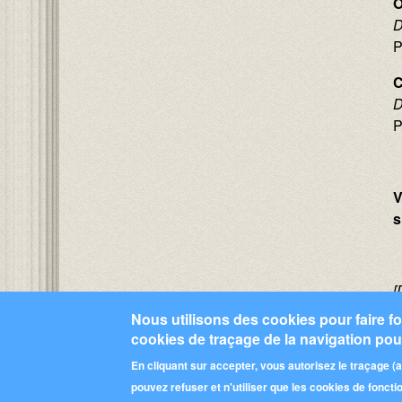
O
D
P
C
D
P
V
s
[
Nous utilisons des cookies pour faire fon
I
cookies de traçage de la navigation pour
Se connecter
ou
s'inscrire
pour publier un com
En cliquant sur accepter, vous autorisez le traçage 
pouvez refuser et n'utiliser que les cookies de fonct
Pied de page