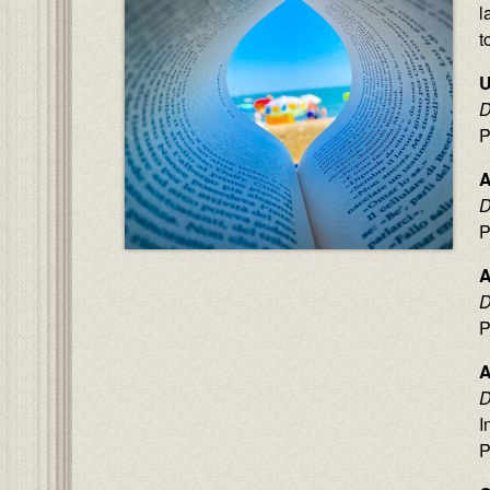
l
t
U
D
P
A
D
P
A
D
P
A
D
I
P