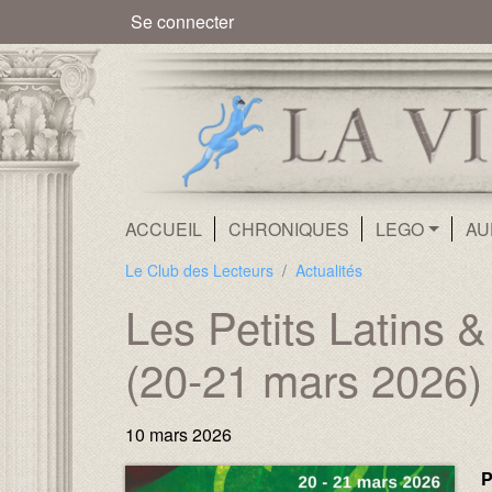
Menu du compte de l'utilisate
Se connecter
Navigation principale
ACCUEIL
CHRONIQUES
LEGO
AU
Le Club des Lecteurs
Actualités
Les Petits Latins &
(20-21 mars 2026)
10 mars 2026
Image :
Image :
P