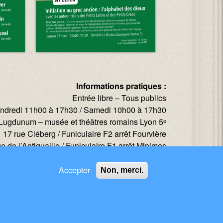
Informations pratiques :
Entrée libre – Tous publics
ndredi 11h00 à 17h30 / Samedi 10h00 à 17h30
Lugdunum – musée et théâtres romains Lyon 5ᵉ
17 rue Cléberg / Funiculaire F2 arrêt Fourvière
ue de l’Antiquaille / Funiculaire F1 arrêt Minimes
Accepter
Non, merci.