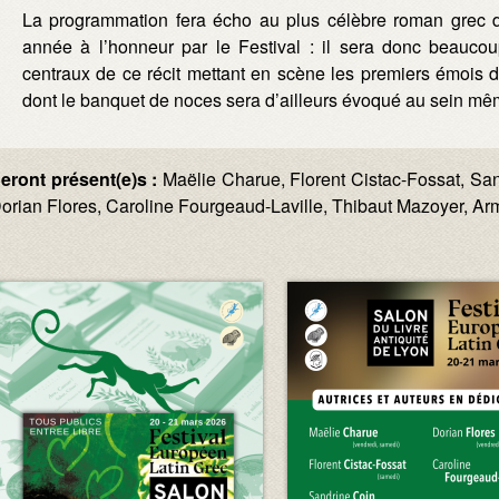
La programmation fera écho au plus célèbre roman grec de
année à l’honneur par le Festival : il sera donc beauco
centraux de ce récit mettant en scène les premiers émois d
dont le banquet de noces sera d’ailleurs évoqué au sein m
eront présent(e)s :
Maëlie Charue, Florent Cistac-Fossat, Sa
orian Flores, Caroline Fourgeaud-Laville, Thibaut Mazoyer, A
Image :
Image :