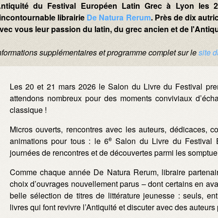
ntiquité du Festival Européen Latin Grec à Lyon les 
'incontournable librairie
De Natura Rerum
. Près de dix autr
vec vous leur passion du latin, du grec ancien et de l'Antiqu
nformations supplémentaires et programme complet sur le
site 
Les 20 et 21 mars 2026 le Salon du Livre du Festival pr
attendons nombreux pour des moments conviviaux d’échang
classique !
Micros ouverts, rencontres avec les auteurs, dédicaces, con
e
animations pour tous : le 6
Salon du Livre du Festival 
journées de rencontres et de découvertes parmi les sompt
Comme chaque année De Natura Rerum, libraire partenaire
choix d’ouvrages nouvellement parus – dont certains en av
belle sélection de titres de littérature jeunesse : seuls, en
livres qui font revivre l’Antiquité et discuter avec des auteur