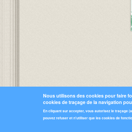
Nous utilisons des cookies pour faire fon
I
cookies de traçage de la navigation pour
Se connecter
ou
s'inscrire
pour publier un com
En cliquant sur accepter, vous autorisez le traçage 
pouvez refuser et n'utiliser que les cookies de fonct
Pied de page
Qui sommes-nous ?
Contributeurs