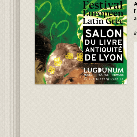
A
l
a
I