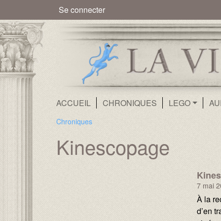
Menu du compte de l'utilisate
Se connecter
Navigation principale
ACCUEIL
CHRONIQUES
LEGO
AU
Chroniques
Kinescopage
Name :
Kine
7 mai 
Texte :
À la r
d’en tr