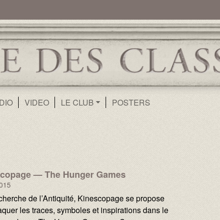
ur
Aller au contenu principal
DIO
VIDEO
LE CLUB
POSTERS
scopage — The Hunger Games
2015
echerche de l’Antiquité, Kinescopage se propose
aquer les traces, symboles et inspirations dans le