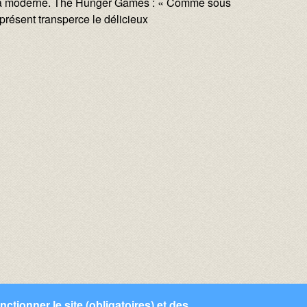
a moderne. The Hunger Games : « Comme sous
 présent transperce le délicieux
ctionner le site (obligatoires) et des