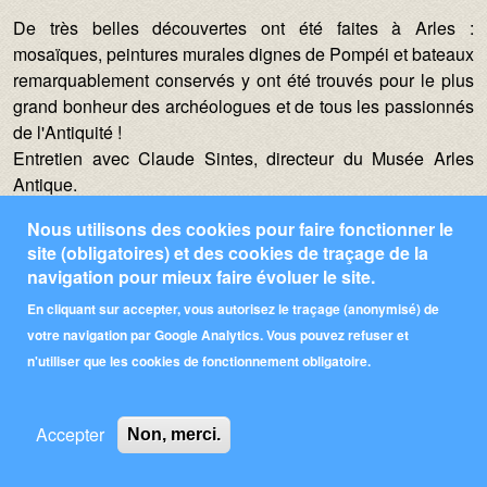
Texte :
De très belles découvertes ont été faites à Arles :
mosaïques, peintures murales dignes de Pompéi et bateaux
remarquablement conservés y ont été trouvés pour le plus
grand bonheur des archéologues et de tous les passionnés
de l'Antiquité !
Entretien avec Claude Sintes, directeur du Musée Arles
Antique.
Nous utilisons des cookies pour faire fonctionner le
site (obligatoires) et des cookies de traçage de la
navigation pour mieux faire évoluer le site.
En cliquant sur accepter, vous autorisez le traçage (anonymisé) de
votre navigation par Google Analytics. Vous pouvez refuser et
n'utiliser que les cookies de fonctionnement obligatoire.
Pied de page
Qui sommes-nous ?
Contributeurs
Partenaires
Accepter
Non, merci.
Mentions Légales
Contact