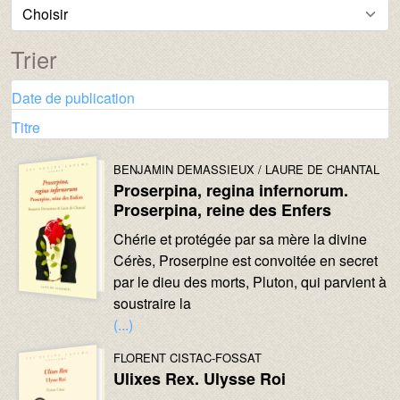
Trier
Date de publication
Titre
Trier par ordre décroissant
Image :
Image :
AUTEURS :
BENJAMIN DEMASSIEUX
LAURE DE CHANTAL
Proserpina, regina infernorum.
Proserpina, reine des Enfers
Texte :
Chérie et protégée par sa mère la divine
Cérès, Proserpine est convoitée en secret
par le dieu des morts, Pluton, qui parvient à
soustraire la
(...)
Image :
Image :
AUTEURS :
FLORENT CISTAC-FOSSAT
Ulixes Rex. Ulysse Roi