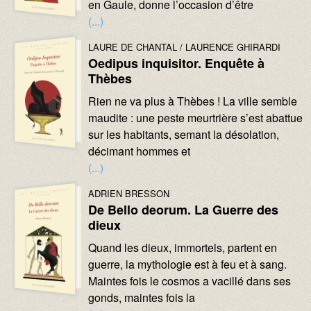
en Gaule, donne l’occasion d’être
(...)
Image :
Image :
AUTEURS :
LAURE DE CHANTAL
LAURENCE GHIRARDI
Oedipus inquisitor. Enquête à
Thèbes
Texte :
Rien ne va plus à Thèbes ! La ville semble
maudite : une peste meurtrière s’est abattue
sur les habitants, semant la désolation,
décimant hommes et
(...)
Image :
Image :
AUTEURS :
ADRIEN BRESSON
De Bello deorum. La Guerre des
dieux
Texte :
Quand les dieux, immortels, partent en
guerre, la mythologie est à feu et à sang.
Maintes fois le cosmos a vacillé dans ses
gonds, maintes fois la