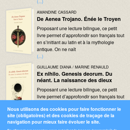
(...)
Image :
Image :
AUTEURS :
AMANDINE CASSARD
De Aenea Trojano. Énée le Troyen
Texte :
Proposant une lecture bilingue, ce petit
livre permet d’approfondir son français tout
en s’initiant au latin et à la mythologie
antique. On ne naît
(...)
Image :
Image :
AUTEURS :
GUILLAUME DIANA
MARINE RENAULD
Ex nihilo. Genesis deorum. Du
néant. La naissance des dieux
Texte :
Proposant une lecture bilingue, ce petit
livre permet d’approfondir son français tout
en s’initiant au latin et à la mythologie
Nous utilisons des cookies pour faire fonctionner le
antique. Au
site (obligatoires) et des cookies de traçage de la
(...)
navigation pour mieux faire évoluer le site.
Pagination