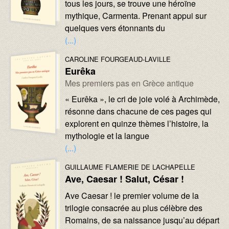
tous les jours, se trouve une héroïne
mythique, Carmenta. Prenant appui sur
quelques vers étonnants du
(...)
Image :
Image :
AUTEURS :
CAROLINE FOURGEAUD-LAVILLE
Eurêka
Sous-titre :
Mes premiers pas en Grèce antique
Texte :
« Eurêka », le cri de joie volé à Archimède,
résonne dans chacune de ces pages qui
explorent en quinze thèmes l’histoire, la
mythologie et la langue
(...)
Image :
Image :
AUTEURS :
GUILLAUME FLAMERIE DE LACHAPELLE
Ave, Caesar ! Salut, César !
Texte :
Ave Caesar ! le premier volume de la
trilogie consacrée au plus célèbre des
Romains, de sa naissance jusqu’au départ