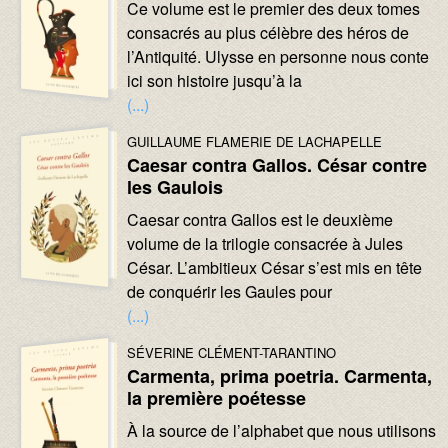
Texte :
Ce volume est le premier des deux tomes
consacrés au plus célèbre des héros de
l’Antiquité. Ulysse en personne nous conte
ici son histoire jusqu’à la
(...)
Image :
Image :
AUTEURS :
GUILLAUME FLAMERIE DE LACHAPELLE
Caesar contra Gallos. César contre
les Gaulois
Texte :
Caesar contra Gallos est le deuxième
volume de la trilogie consacrée à Jules
César. L’ambitieux César s’est mis en tête
de conquérir les Gaules pour
(...)
Image :
Image :
AUTEURS :
SÉVERINE CLÉMENT-TARANTINO
Carmenta, prima poetria. Carmenta,
la première poétesse
Texte :
À la source de l’alphabet que nous utilisons