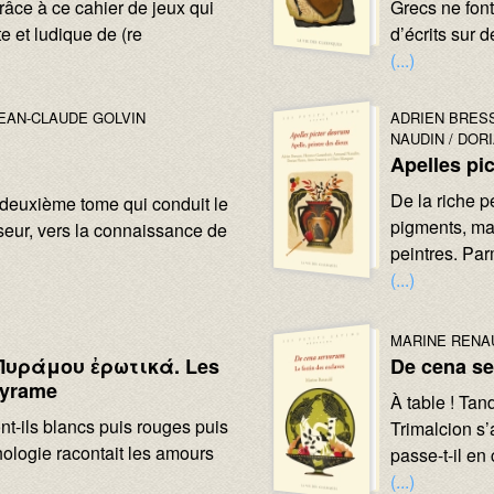
grâce à ce cahier de jeux qui
Grecs ne font
 et ludique de (re
d’écrits sur 
(...)
Image :
Image :
AUTEURS :
EAN-CLAUDE GOLVIN
ADRIEN BRES
NAUDIN
DORI
Apelles pi
Texte :
De la riche p
 deuxième tome qui conduit le
pigments, mai
sseur, vers la connaissance de
peintres. Par
(...)
Image :
Image :
AUTEURS :
MARINE RENA
Πυράμου ἐρωτικά. Les
De cena se
Pyrame
Texte :
À table ! Tand
ont-ils blancs puis rouges puis
Trimalcion s
thologie racontait les amours
passe-t-il en
(...)