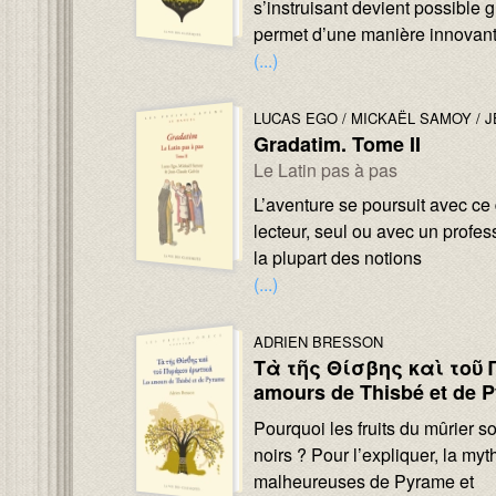
s’instruisant devient possible 
permet d’une manière innovante
(...)
Image :
Image :
AUTEURS :
LUCAS EGO
MICKAËL SAMOY
J
Gradatim. Tome II
Sous-titre :
Le Latin pas à pas
Texte :
L’aventure se poursuit avec ce
lecteur, seul ou avec un profe
la plupart des notions
(...)
Image :
Image :
AUTEURS :
ADRIEN BRESSON
Τὰ τῆς Θίσβης καὶ τοῦ 
amours de Thisbé et de 
Texte :
Pourquoi les fruits du mûrier s
noirs ? Pour l’expliquer, la my
malheureuses de Pyrame et