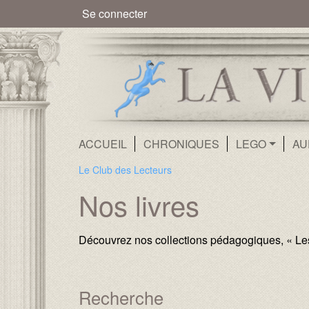
Menu du compte de l'utilisate
Se connecter
Navigation principale
ACCUEIL
CHRONIQUES
LEGO
AU
Le Club des Lecteurs
Nos livres
Découvrez nos collections pédagogiques, « Les P
Recherche