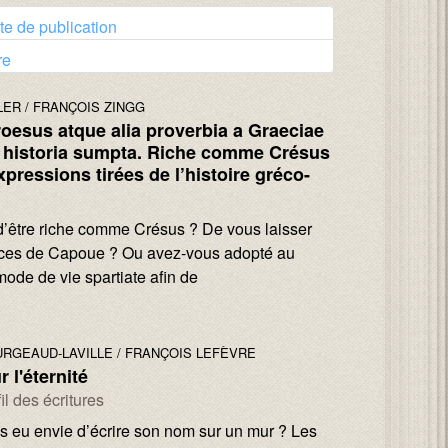
te de publication
re
Trier par ordre décroissant
LER
FRANÇOIS ZINGG
roesus atque alia proverbia a Graeciae
historia sumpta. Riche comme Crésus
xpressions tirées de l’histoire gréco-
’être riche comme Crésus ? De vous laisser
lices de Capoue ? Ou avez-vous adopté au
mode de vie spartiate afin de
URGEAUD-LAVILLE
FRANÇOIS LEFÈVRE
 l'éternité
il des écritures
s eu envie d’écrire son nom sur un mur ? Les