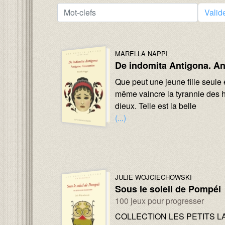
Valid
Image :
Image :
AUTEURS :
MARELLA NAPPI
De indomita Antigona. An
Texte :
Que peut une jeune fille seule 
même vaincre la tyrannie des 
dieux. Telle est la belle
(...)
Image :
Image :
AUTEURS :
JULIE WOJCIECHOWSKI
Sous le soleil de Pompéi
Sous-titre :
100 jeux pour progresser
Texte :
COLLECTION LES PETITS LA