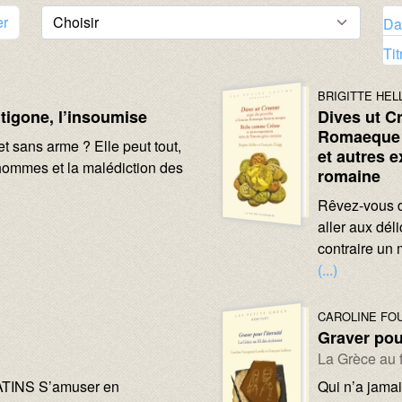
er
Da
Tit
Image :
Image :
AUTEURS :
BRIGITTE HEL
tigone, l’insoumise
Dives ut C
Romaeque 
et sans arme ? Elle peut tout,
et autres e
hommes et la malédiction des
romaine
Texte :
Rêvez-vous d
aller aux dé
contraire un 
(...)
Image :
Image :
AUTEURS :
CAROLINE FO
Graver pour
Sous-titre :
La Grèce au f
Texte :
TINS S’amuser en
Qui n’a jamai