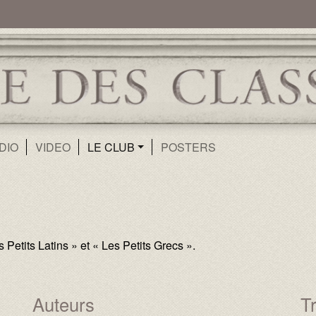
ur
Aller au contenu principal
DIO
VIDEO
LE CLUB
POSTERS
etits Latins » et « Les Petits Grecs ».
Auteurs
Tr